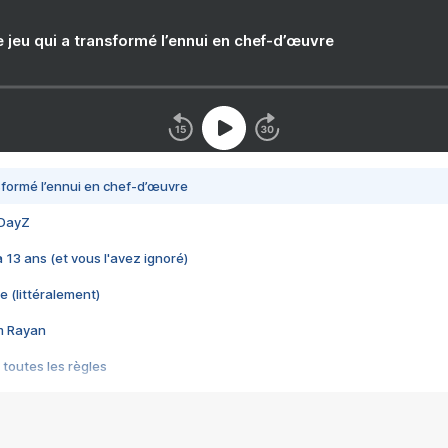
e jeu qui a transformé l’ennui en chef-d’œuvre
nsformé l’ennui en chef-d’œuvre
 DayZ
 a 13 ans (et vous l'avez ignoré)
e (littéralement)
im Rayan
 toutes les règles
s les jeux vidéo
us choquant de Rockstar ? - Le scandale BULLY