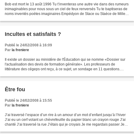
Bob est mort le 13 août 1996 Tu t’inventeras une autre vie dans des rumeurs
inimaginables pour nous sous un ciel de feux renversés Tu te baptiseras de
noms inventés poètes imaginaires Empédyon de Stace ou Staèce de Millet
en plaisantant dans un chaos...
Incultes et satisfaits ?
Publié le 24/02/2008 à 16:09
Par
la freniere
Il existe un dossier au ministère de l'Éducation qui se nomme «Dossier sur
l'actualisation des devis de formation générale». Les professeurs de
littérature des cégeps ont reçu, à ce sujet, un sondage en 11 questions.
Nous mettrons de côté les neuf premières...
Être fou
Publié le 24/02/2008 à 15:55
Par
la freniere
J’ai traversé l’espace d’un rire à un amour d’un mot d’enfant jusqu’à l’hiver
J’ai eu un cerf volant un chèvrefeuille du papier blanc un crayon rouge J’ai
chanté J’ai traversé la rue J’étais qui je croyais Je me regardais passer Je
caressais de grands...