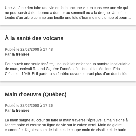
Une vie à ne rien faire une vie en fer blanc une vie en conserve une vie qui
ne peut servir à rien bonne à donner au sommeil ou à la drogue. Une tête
tombe d'un arbre comme une feuille une tête d'homme mort tombe et pourrit
au sol comme un morceau de...
À la santé des volcans
Publié le 22/02/2008 à 17:48
Par
la freniere
Pour ouvrir une seule fenêtre, il nous fallait enfoncer un nombre incalculable
de murs, écrivait Roland Giguère l’année où il fondait les éditions Erta.
C’était en 1949. Et il gardera sa fenêtre ouverte durant plus d’un demi-siècle.
Nul poète québécois...
Main d'oeuvre (Québec)
Publié le 22/02/2008 à 17:26
Par
la freniere
La main saigne au cœur du faire la main traverse l'épreuve la main signe à
l'encre noire et creuse sa ligne de vie sur le cuivre verni. Main de gloire
couronnée d'agates main de taille et de coupe main de cisaille et de burin
main de berceau main de plomb...