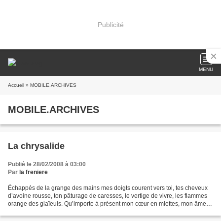
Publicité
MENU
Accueil
» MOBILE.ARCHIVES
MOBILE.ARCHIVES
La chrysalide
Publié le 28/02/2008 à 03:00
Par
la freniere
Échappés de la grange des mains mes doigts courent vers toi, tes cheveux
d’avoine rousse, ton pâturage de caresses, le vertige de vivre, les flammes
orange des glaïeuls. Qu’importe à présent mon cœur en miettes, mon âme
en guenilles, mes genoux en sang,...