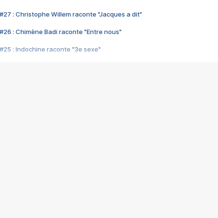
#27 : Christophe Willem raconte "Jacques a dit"
#26 : Chimène Badi raconte "Entre nous"
#25 : Indochine raconte "3e sexe"
#24 : Zaho raconte "C'est chelou"
#23 : Patrick Bruel raconte "Au café des délices"
#22 : Kyo raconte "Le chemin"
#21 : Nolwenn Leroy raconte "Cassé"
#20 : Patrick Hernandez raconte "Born to be alive"
#19 : Lorie raconte "Près de moi"
#18 : Michael Jones raconte "A nos actes manqués" (avec Jean-Jacque
#17 : Khaled raconte "Aïcha"
#16 : Corneille raconte "Parce qu'on vient de loin"