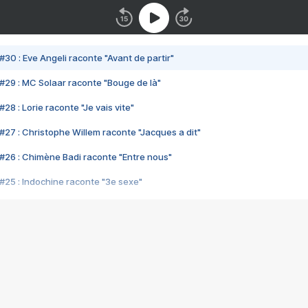
#30 : Eve Angeli raconte "Avant de partir"
#29 : MC Solaar raconte "Bouge de là"
28 : Lorie raconte "Je vais vite"
#27 : Christophe Willem raconte "Jacques a dit"
#26 : Chimène Badi raconte "Entre nous"
#25 : Indochine raconte "3e sexe"
#24 : Zaho raconte "C'est chelou"
#23 : Patrick Bruel raconte "Au café des délices"
#22 : Kyo raconte "Le chemin"
#21 : Nolwenn Leroy raconte "Cassé"
#20 : Patrick Hernandez raconte "Born to be alive"