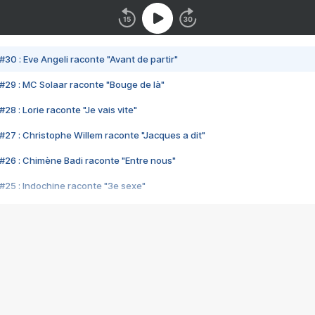
#30 : Eve Angeli raconte "Avant de partir"
#29 : MC Solaar raconte "Bouge de là"
28 : Lorie raconte "Je vais vite"
#27 : Christophe Willem raconte "Jacques a dit"
#26 : Chimène Badi raconte "Entre nous"
#25 : Indochine raconte "3e sexe"
#24 : Zaho raconte "C'est chelou"
#23 : Patrick Bruel raconte "Au café des délices"
#22 : Kyo raconte "Le chemin"
#21 : Nolwenn Leroy raconte "Cassé"
#20 : Patrick Hernandez raconte "Born to be alive"