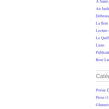
À Saint-
Au Jardi
Débrouss
La fleur
Lecture
Le Qué
Liens
Publicat
Rose Lat
Caté
Poésie 
Prose
(1
Glanure