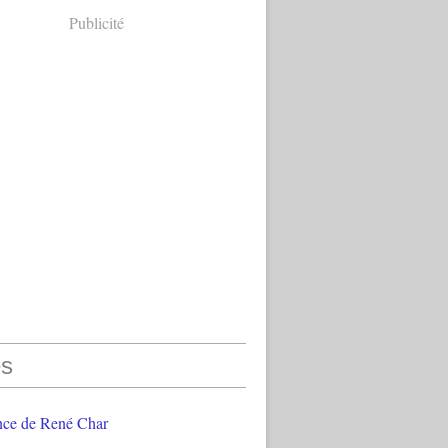
Publicité
s
nce de René Char