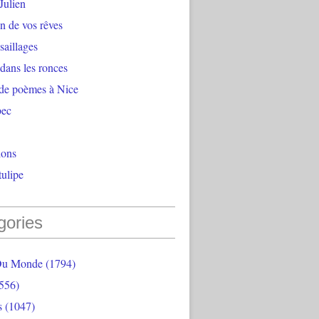
Julien
n de vos rêves
aillages
 dans les ronces
 de poèmes à Nice
bec
ions
ulipe
gories
Du Monde
(1794)
556)
s
(1047)