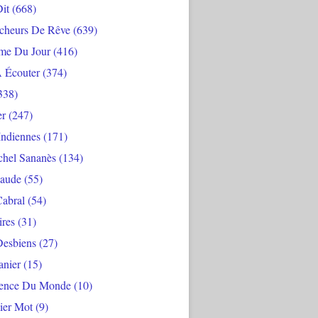
Dit
(668)
cheurs De Rêve
(639)
me Du Jour
(416)
À Écouter
(374)
338)
er
(247)
Indiennes
(171)
chel Sananès
(134)
aude
(55)
Cabral
(54)
ires
(31)
Desbiens
(27)
anier
(15)
ience Du Monde
(10)
ier Mot
(9)