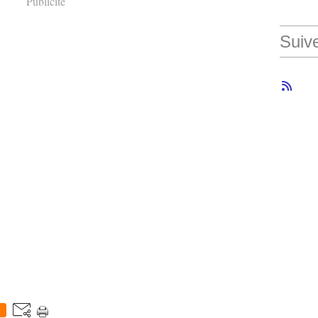
Publicité
Suiv
0