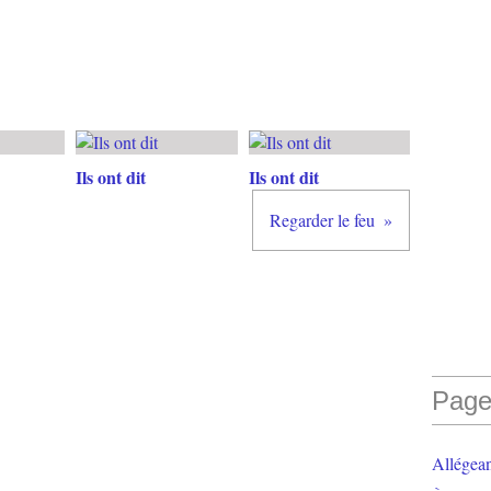
Ils ont dit
Ils ont dit
Regarder le feu
Page
Allégea