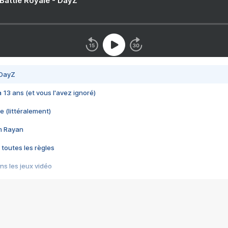
 Battle Royale - DayZ
 DayZ
 a 13 ans (et vous l'avez ignoré)
e (littéralement)
im Rayan
 toutes les règles
s les jeux vidéo
us choquant de Rockstar ? - Le scandale BULLY
e plus moche de Steam
du RÊVE tourne au CAUCHEMAR