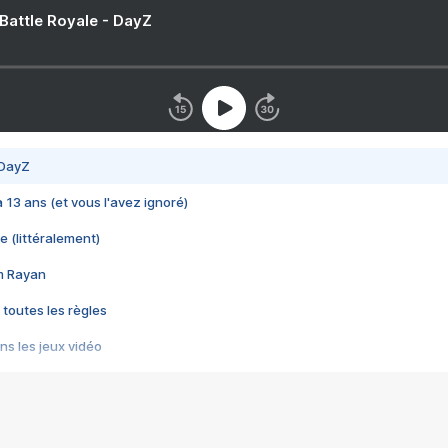
 Battle Royale - DayZ
 DayZ
 a 13 ans (et vous l'avez ignoré)
e (littéralement)
im Rayan
 toutes les règles
s les jeux vidéo
us choquant de Rockstar ? - Le scandale BULLY
e plus moche de Steam