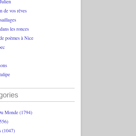
Julien
n de vos rêves
aillages
 dans les ronces
 de poèmes à Nice
bec
ions
ulipe
gories
Du Monde
(1794)
556)
s
(1047)