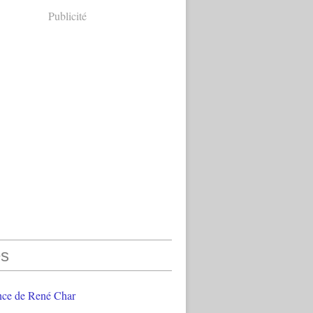
Publicité
s
nce de René Char