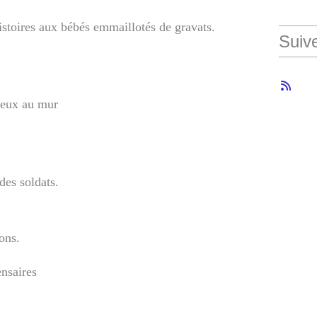
istoires aux bébés emmaillotés de gravats.
Suiv
yeux au mur
des soldats.
ons.
ensaires