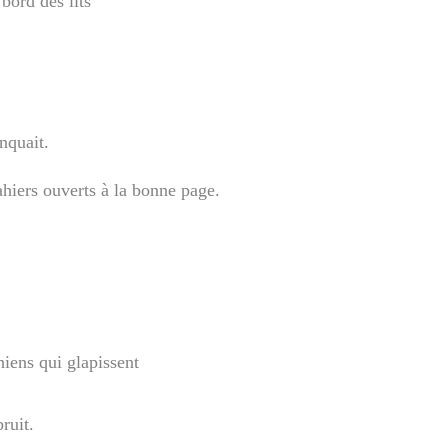
bord des lits
nquait.
ahiers ouverts à la bonne page.
hiens qui glapissent
ruit.