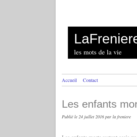
LaFrenier
les mots de la vie
Accueil
Contact
Les enfants mor
Publié le
24 juillet 2016
par la freniere