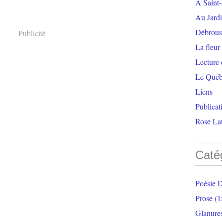
À Saint-
Au Jardi
Débrouss
Publicité
La fleur
Lecture
Le Qué
Liens
Publicat
Rose Lat
Caté
Poésie 
Prose
(1
Glanure