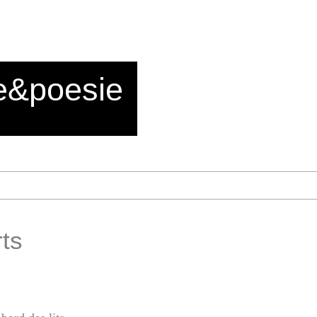
e&poesie
ts