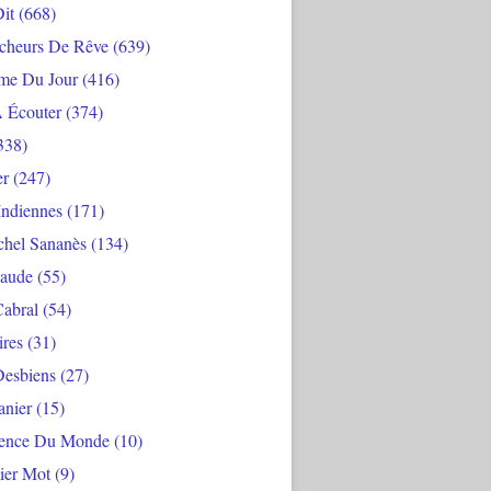
Dit
(668)
cheurs De Rêve
(639)
me Du Jour
(416)
À Écouter
(374)
338)
er
(247)
Indiennes
(171)
chel Sananès
(134)
aude
(55)
Cabral
(54)
ires
(31)
Desbiens
(27)
anier
(15)
ience Du Monde
(10)
ier Mot
(9)