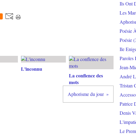
Ils Ont 
Les Mar
0
Aphoris
Poésie 
Poésie
(
Ile Enig
Paroles 
Jean-Mi
L'inconnu
La conflence des
André L
mots
Tristan 
Aphorisme du jour
Accesso
Patrice 
Denis V
L'impat
Le Prem