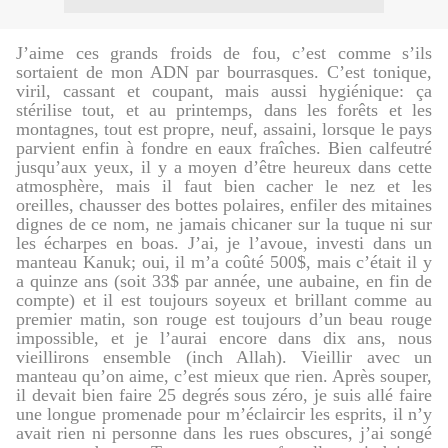
J’aime ces grands froids de fou, c’est comme s’ils
sortaient de mon ADN par bourrasques. C’est tonique,
viril, cassant et coupant, mais aussi hygiénique: ça
stérilise tout, et au printemps, dans les forêts et les
montagnes, tout est propre, neuf, assaini, lorsque le pays
parvient enfin à fondre en eaux fraîches. Bien calfeutré
jusqu’aux yeux, il y a moyen d’être heureux dans cette
atmosphère, mais il faut bien cacher le nez et les
oreilles, chausser des bottes polaires, enfiler des mitaines
dignes de ce nom, ne jamais chicaner sur la tuque ni sur
les écharpes en boas. J’ai, je l’avoue, investi dans un
manteau Kanuk; oui, il m’a coûté 500$, mais c’était il y
a quinze ans (soit 33$ par année, une aubaine, en fin de
compte) et il est toujours soyeux et brillant comme au
premier matin, son rouge est toujours d’un beau rouge
impossible, et je l’aurai encore dans dix ans, nous
vieillirons ensemble (inch Allah). Vieillir avec un
manteau qu’on aime, c’est mieux que rien. Après souper,
il devait bien faire 25 degrés sous zéro, je suis allé faire
une longue promenade pour m’éclaircir les esprits, il n’y
avait rien ni personne dans les rues obscures, j’ai songé