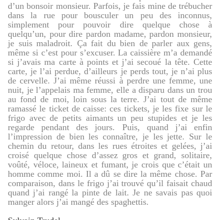
d’un bonsoir monsieur. Parfois, je fais mine de trébucher
dans la rue pour bousculer un peu des inconnus,
simplement pour pouvoir dire quelque chose à
quelqu’un, pour dire pardon madame, pardon monsieur,
je suis maladroit. Ça fait du bien de parler aux gens,
même si c’est pour s’excuser. La caissière m’a demandé
si j’avais ma carte à points et j’ai secoué la tête. Cette
carte, je l’ai perdue, d’ailleurs je perds tout, je n’ai plus
de cervelle. J’ai même réussi à perdre une femme, une
nuit, je l’appelais ma femme, elle a disparu dans un trou
au fond de moi, loin sous la terre. J’ai tout de même
ramassé le ticket de caisse: ces tickets, je les fixe sur le
frigo avec de petits aimants un peu stupides et je les
regarde pendant des jours. Puis, quand j’ai enfin
l’impression de bien les connaître, je les jette. Sur le
chemin du retour, dans les rues étroites et gelées, j’ai
croisé quelque chose d’assez gros et grand, solitaire,
voûté, véloce, laineux et fumant, je crois que c’était un
homme comme moi. Il a dû se dire la même chose. Par
comparaison, dans le frigo j’ai trouvé qu’il faisait chaud
quand j’ai rangé la pinte de lait. Je ne savais pas quoi
manger alors j’ai mangé des spaghettis.