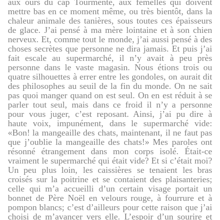
aux ours du cap Tourmente, aux femelles qui doivent
mettre bas en ce moment même, ou très bientôt, dans la
chaleur animale des tanières, sous toutes ces épaisseurs
de glace. J’ai pensé à ma mère lointaine et à son chien
nerveux. Et, comme tout le monde, j’ai aussi pensé à des
choses secrètes que personne ne dira jamais. Et puis j’ai
fait escale au supermarché, il n’y avait à peu près
personne dans le vaste magasin. Nous étions trois ou
quatre silhouettes à errer entre les gondoles, on aurait dit
des philosophes au seuil de la fin du monde. On ne sait
pas quoi manger quand on est seul. On en est réduit à se
parler tout seul, mais dans ce froid il n’y a personne
pour vous juger, c’est reposant. Ainsi, j’ai pu dire à
haute voix, impunément, dans le supermarché vide:
«Bon! la mangeaille des chats, maintenant, il ne faut pas
que j’oublie la mangeaille des chats!» Mes paroles ont
résonné étrangement dans mon corps isolé. Était-ce
vraiment le supermarché qui était vide? Et si c’était moi?
Un peu plus loin, les caissières se tenaient les bras
croisés sur la poitrine et se contaient des plaisanteries;
celle qui m’a accueilli d’un certain visage portait un
bonnet de Père Noël en velours rouge, à fourrure et à
pompon blancs; c’est d’ailleurs pour cette raison que j’ai
choisi de m’avancer vers elle. L’espoir d’un sourire et