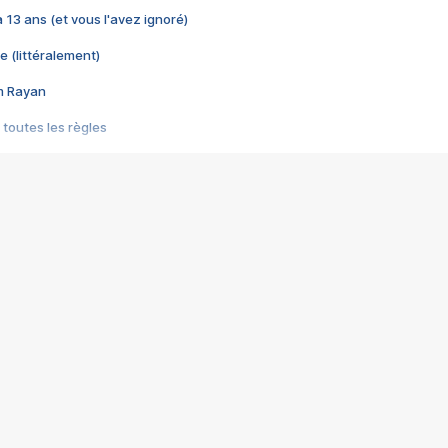
 a 13 ans (et vous l'avez ignoré)
e (littéralement)
im Rayan
 toutes les règles
s les jeux vidéo
us choquant de Rockstar ? - Le scandale BULLY
e plus moche de Steam
du RÊVE tourne au CAUCHEMAR
pendant 8 heures
it… à tort
umiliés par un jeu vidéo
ire - Final Fantasy 8