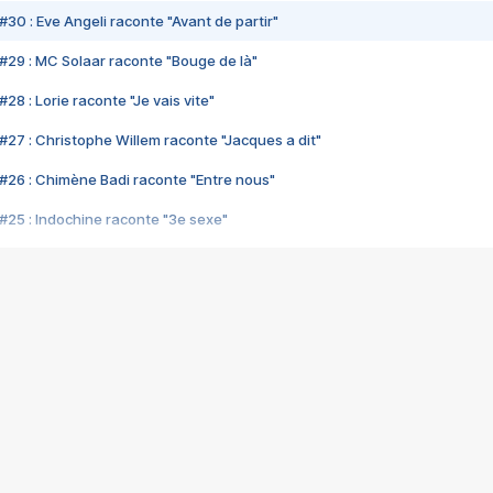
#30 : Eve Angeli raconte "Avant de partir"
#29 : MC Solaar raconte "Bouge de là"
28 : Lorie raconte "Je vais vite"
#27 : Christophe Willem raconte "Jacques a dit"
#26 : Chimène Badi raconte "Entre nous"
#25 : Indochine raconte "3e sexe"
#24 : Zaho raconte "C'est chelou"
#23 : Patrick Bruel raconte "Au café des délices"
#22 : Kyo raconte "Le chemin"
#21 : Nolwenn Leroy raconte "Cassé"
#20 : Patrick Hernandez raconte "Born to be alive"
#19 : Lorie raconte "Près de moi"