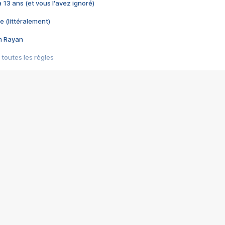
 a 13 ans (et vous l'avez ignoré)
e (littéralement)
im Rayan
 toutes les règles
s les jeux vidéo
us choquant de Rockstar ? - Le scandale BULLY
e plus moche de Steam
du RÊVE tourne au CAUCHEMAR
pendant 8 heures
it… à tort
umiliés par un jeu vidéo
ire - Final Fantasy 8
ti un empire - Age of Empires