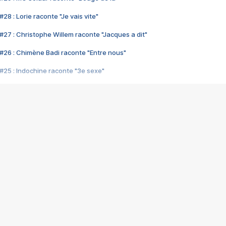
28 : Lorie raconte "Je vais vite"
#27 : Christophe Willem raconte "Jacques a dit"
#26 : Chimène Badi raconte "Entre nous"
#25 : Indochine raconte "3e sexe"
#24 : Zaho raconte "C'est chelou"
#23 : Patrick Bruel raconte "Au café des délices"
#22 : Kyo raconte "Le chemin"
#21 : Nolwenn Leroy raconte "Cassé"
#20 : Patrick Hernandez raconte "Born to be alive"
#19 : Lorie raconte "Près de moi"
#18 : Michael Jones raconte "A nos actes manqués" (avec Jean-Jacque
#17 : Khaled raconte "Aïcha"