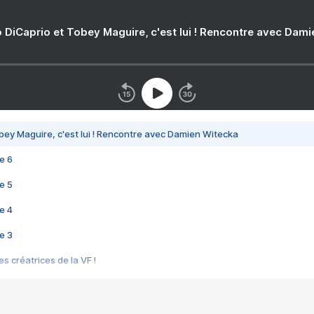
 DiCaprio et Tobey Maguire, c'est lui ! Rencontre avec Dam
bey Maguire, c'est lui ! Rencontre avec Damien Witecka
e 6
e 5
e 4
e 3
s créatrices de la VF !
e 2
e 1