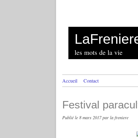
LaFrenier
les mots de la vie
Accueil
Contact
Festival paracul
Publié le
8 mars 2017
par la freniere