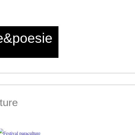
e&poesie
ture