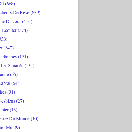
Dit
(668)
cheurs De Rêve
(639)
me Du Jour
(416)
À Écouter
(374)
338)
er
(247)
Indiennes
(171)
chel Sananès
(134)
aude
(55)
Cabral
(54)
ires
(31)
Desbiens
(27)
anier
(15)
ience Du Monde
(10)
ier Mot
(9)