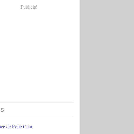
Publicité
s
nce de René Char