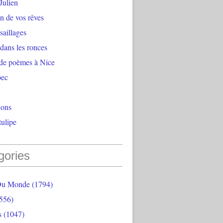
Julien
n de vos rêves
aillages
 dans les ronces
 de poèmes à Nice
bec
ions
ulipe
gories
Du Monde
(1794)
556)
s
(1047)