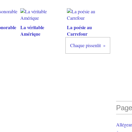
onorable
La véritable
La poésie au
Amérique
Carrefour
Chaque pissenlit
Page
Allégea