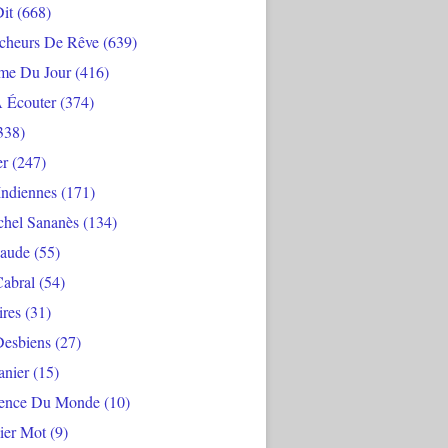
Dit
(668)
cheurs De Rêve
(639)
me Du Jour
(416)
À Écouter
(374)
338)
er
(247)
Indiennes
(171)
chel Sananès
(134)
aude
(55)
Cabral
(54)
ires
(31)
Desbiens
(27)
anier
(15)
ience Du Monde
(10)
ier Mot
(9)