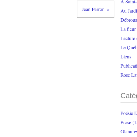
À Saint-
Jean Perron
Au Jardi
Débrouss
La fleur
Lecture
Le Qué
Liens
Publicat
Rose Lat
Caté
Poésie 
Prose
(1
Glanure