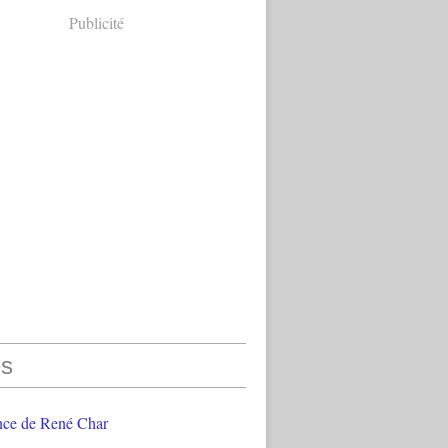
Publicité
s
nce de René Char