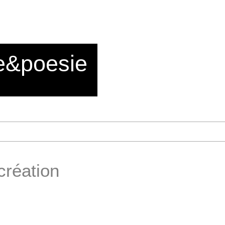
e&poesie
création