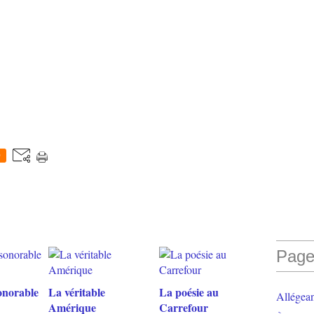
0
Page
onorable
La véritable
La poésie au
Allégea
Amérique
Carrefour