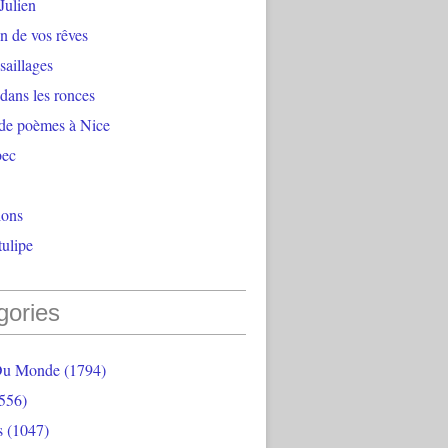
Julien
n de vos rêves
aillages
 dans les ronces
 de poèmes à Nice
bec
ions
ulipe
gories
Du Monde
(1794)
556)
s
(1047)