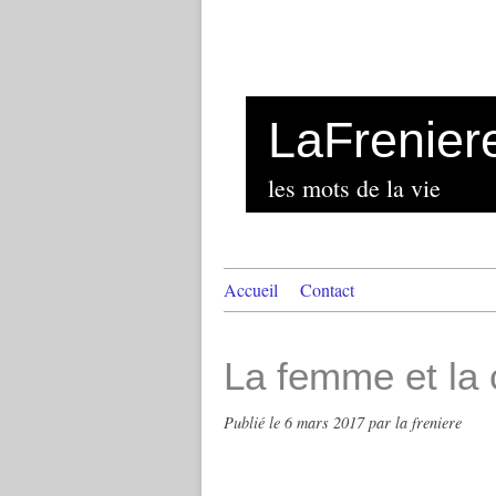
LaFrenier
les mots de la vie
Accueil
Contact
La femme et la 
Publié le
6 mars 2017
par la freniere