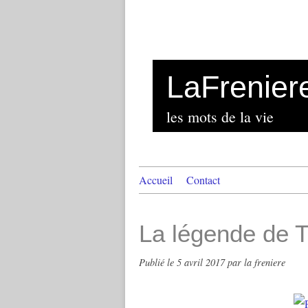
LaFrenier
les mots de la vie
Accueil
Contact
La légende de T
Publié le
5 avril 2017
par la freniere