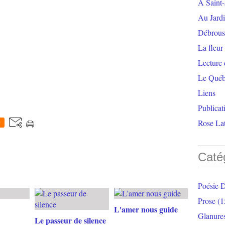
À Saint-
Au Jardi
Débrouss
La fleur
Lecture
Le Qué
Liens
Publicat
Rose Lat
0
Caté
Poésie 
Prose
(1
L'amer nous guide
Glanure
Le passeur de silence