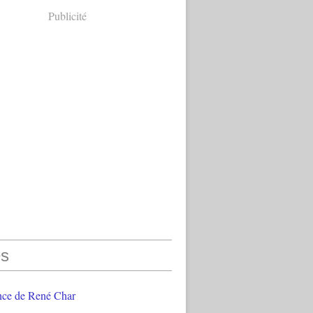
Publicité
s
nce de René Char