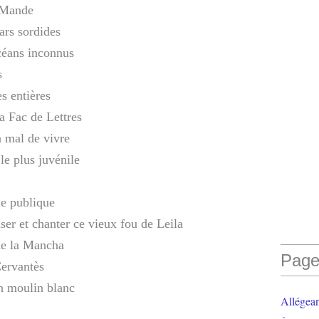
e Mande
bars sordides
céans inconnus
s
es entières
la Fac de Lettres
n mal de vivre
 le plus juvénile
oie publique
nser et chanter ce vieux fou de Leila
de la Mancha
Page
Cervantès
un moulin blanc
Allégea