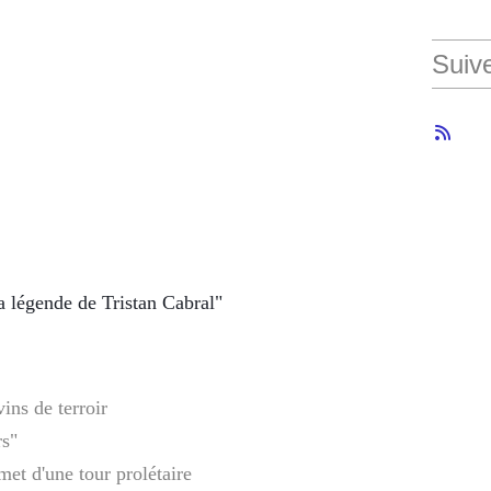
Suiv
La légende de Tristan Cabral"
vins de terroir
rs"
met d'une tour prolétaire