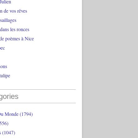
Julien
n de vos rêves
aillages
 dans les ronces
 de poèmes à Nice
bec
ions
ulipe
gories
Du Monde
(1794)
556)
s
(1047)