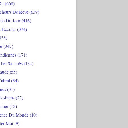
Dit
(668)
cheurs De Rêve
(639)
me Du Jour
(416)
À Écouter
(374)
338)
er
(247)
Indiennes
(171)
chel Sananès
(134)
aude
(55)
Cabral
(54)
ires
(31)
Desbiens
(27)
anier
(15)
ience Du Monde
(10)
ier Mot
(9)