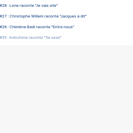
28 : Lorie raconte "Je vais vite"
#27 : Christophe Willem raconte "Jacques a dit"
#26 : Chimène Badi raconte "Entre nous"
#25 : Indochine raconte "3e sexe"
#24 : Zaho raconte "C'est chelou"
#23 : Patrick Bruel raconte "Au café des délices"
#22 : Kyo raconte "Le chemin"
#21 : Nolwenn Leroy raconte "Cassé"
#20 : Patrick Hernandez raconte "Born to be alive"
#19 : Lorie raconte "Près de moi"
#18 : Michael Jones raconte "A nos actes manqués" (avec Jean-Jacque
#17 : Khaled raconte "Aïcha"