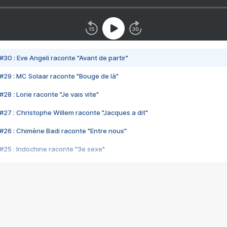
#30 : Eve Angeli raconte "Avant de partir"
#29 : MC Solaar raconte "Bouge de là"
28 : Lorie raconte "Je vais vite"
#27 : Christophe Willem raconte "Jacques a dit"
#26 : Chimène Badi raconte "Entre nous"
#25 : Indochine raconte "3e sexe"
#24 : Zaho raconte "C'est chelou"
#23 : Patrick Bruel raconte "Au café des délices"
#22 : Kyo raconte "Le chemin"
#21 : Nolwenn Leroy raconte "Cassé"