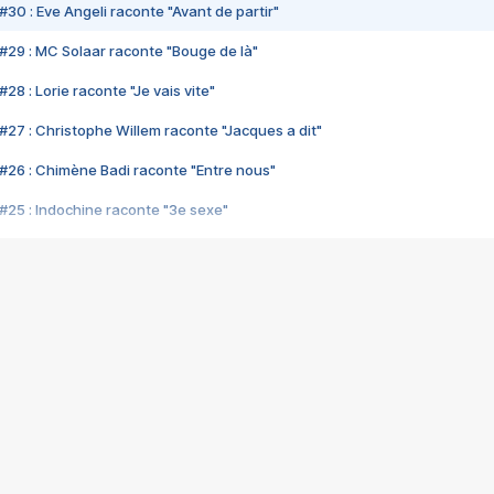
#30 : Eve Angeli raconte "Avant de partir"
#29 : MC Solaar raconte "Bouge de là"
28 : Lorie raconte "Je vais vite"
#27 : Christophe Willem raconte "Jacques a dit"
#26 : Chimène Badi raconte "Entre nous"
#25 : Indochine raconte "3e sexe"
#24 : Zaho raconte "C'est chelou"
#23 : Patrick Bruel raconte "Au café des délices"
#22 : Kyo raconte "Le chemin"
#21 : Nolwenn Leroy raconte "Cassé"
#20 : Patrick Hernandez raconte "Born to be alive"
#19 : Lorie raconte "Près de moi"
#18 : Michael Jones raconte "A nos actes manqués" (avec Jean-Jacque