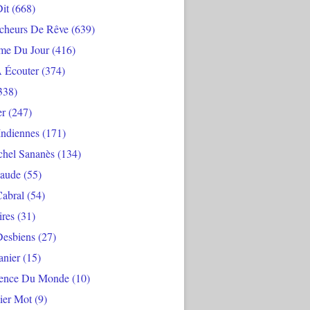
Dit
(668)
cheurs De Rêve
(639)
me Du Jour
(416)
À Écouter
(374)
338)
er
(247)
Indiennes
(171)
chel Sananès
(134)
aude
(55)
Cabral
(54)
ires
(31)
Desbiens
(27)
anier
(15)
ience Du Monde
(10)
ier Mot
(9)