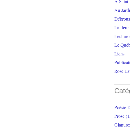
À Saint-
Au Jardi
Débrouss
La fleur
Lecture
Le Qué
Liens
Publicat
Rose Lat
Caté
Poésie 
Prose
(1
Glanure