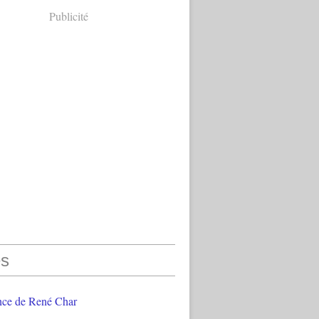
Publicité
s
nce de René Char