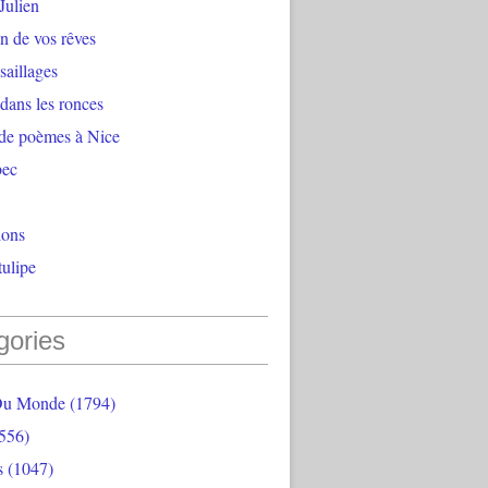
Julien
n de vos rêves
aillages
 dans les ronces
 de poèmes à Nice
bec
ions
ulipe
gories
Du Monde
(1794)
556)
s
(1047)