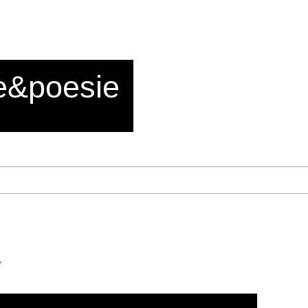
e&poesie
e