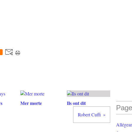
0
ys
Mer morte
Ils ont dit
Page
Robert Cuffi
Allégea