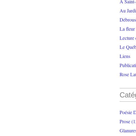
À Saint-
Au Jardi
Débrouss
La fleur
Lecture
Le Qué
Liens
Publicat
Rose Lat
Caté
Poésie 
Prose
(1
Glanure