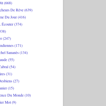
Dit
(668)
cheurs De Rêve
(639)
me Du Jour
(416)
À Écouter
(374)
338)
er
(247)
Indiennes
(171)
chel Sananès
(134)
aude
(55)
Cabral
(54)
ires
(31)
Desbiens
(27)
anier
(15)
ience Du Monde
(10)
ier Mot
(9)