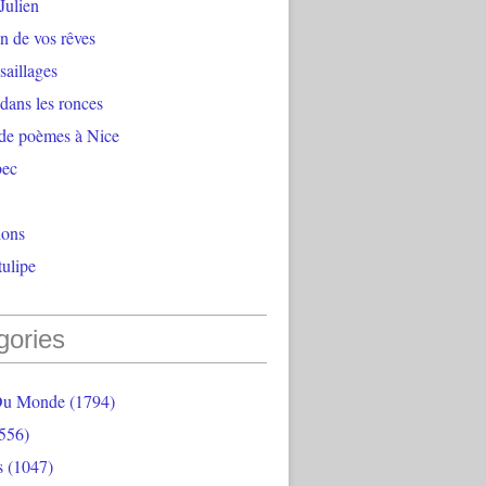
Julien
n de vos rêves
aillages
 dans les ronces
 de poèmes à Nice
bec
ions
ulipe
gories
Du Monde
(1794)
556)
s
(1047)