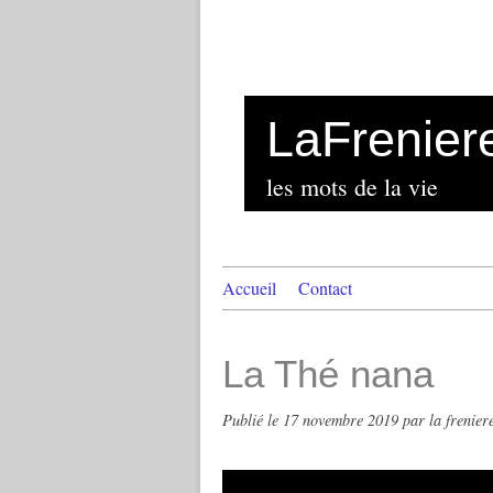
LaFrenier
les mots de la vie
Accueil
Contact
La Thé nana
Publié le
17 novembre 2019
par la frenier