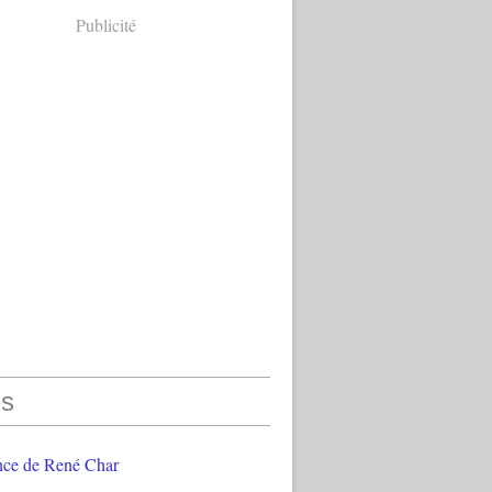
Publicité
s
nce de René Char