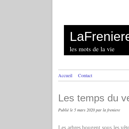
LaFrenier
les mots de la vie
Accueil
Contact
Les temps du v
Publié le
5 mars 2020
par la freniere
Les arbres bougent sous les vêt