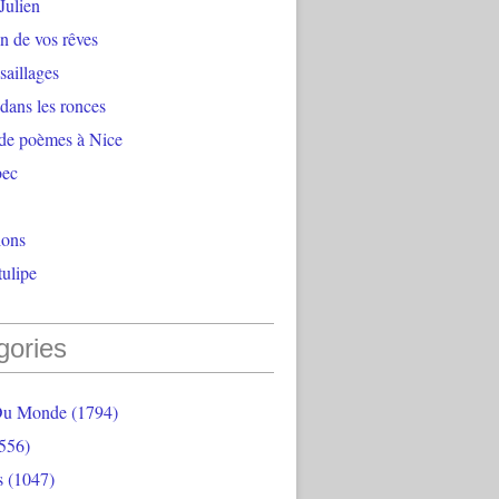
Julien
n de vos rêves
aillages
 dans les ronces
 de poèmes à Nice
bec
ions
ulipe
gories
Du Monde
(1794)
556)
s
(1047)