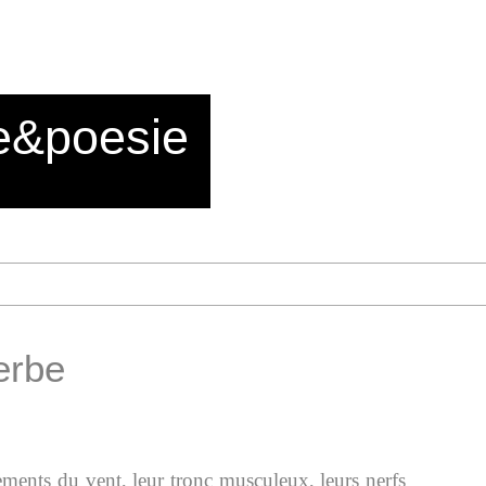
e&poesie
erbe
ements du vent, leur tronc musculeux, leurs nerfs