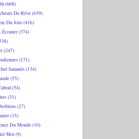
Dit
(668)
cheurs De Rêve
(639)
me Du Jour
(416)
À Écouter
(374)
338)
er
(247)
Indiennes
(171)
chel Sananès
(134)
aude
(55)
Cabral
(54)
ires
(31)
Desbiens
(27)
anier
(15)
ience Du Monde
(10)
ier Mot
(9)