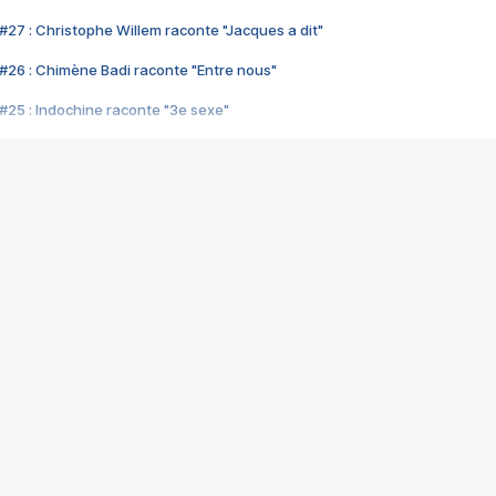
#27 : Christophe Willem raconte "Jacques a dit"
#26 : Chimène Badi raconte "Entre nous"
#25 : Indochine raconte "3e sexe"
#24 : Zaho raconte "C'est chelou"
#23 : Patrick Bruel raconte "Au café des délices"
#22 : Kyo raconte "Le chemin"
#21 : Nolwenn Leroy raconte "Cassé"
#20 : Patrick Hernandez raconte "Born to be alive"
#19 : Lorie raconte "Près de moi"
#18 : Michael Jones raconte "A nos actes manqués" (avec Jean-Jacque
#17 : Khaled raconte "Aïcha"
#16 : Corneille raconte "Parce qu'on vient de loin"