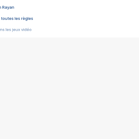
im Rayan
 toutes les règles
s les jeux vidéo
us choquant de Rockstar ? - Le scandale BULLY
e plus moche de Steam
du RÊVE tourne au CAUCHEMAR
pendant 8 heures
it… à tort
umiliés par un jeu vidéo
ire - Final Fantasy 8
ti un empire - Age of Empires
story DOFUS