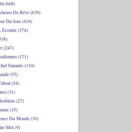
Dit
(668)
cheurs De Rêve
(639)
me Du Jour
(416)
À Écouter
(374)
338)
er
(247)
Indiennes
(171)
chel Sananès
(134)
aude
(55)
Cabral
(54)
ires
(31)
Desbiens
(27)
anier
(15)
ience Du Monde
(10)
ier Mot
(9)