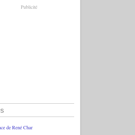
Publicité
s
nce de René Char