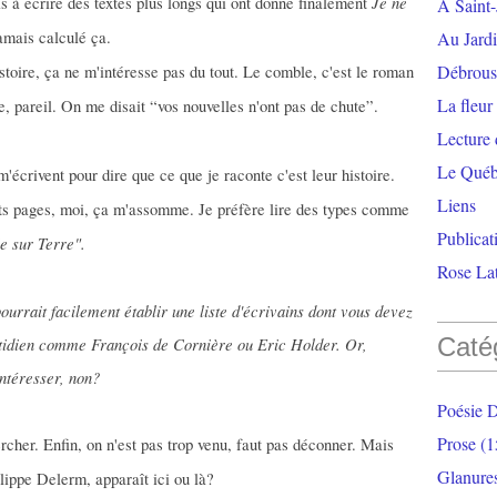
Je ne
 à écrire des textes plus longs qui ont donné finalement
À Saint-
amais calculé ça.
Au Jardi
Débrouss
stoire, ça ne m'intéresse pas du tout. Le comble, c'est le roman
La fleur
le, pareil. On me disait “vos nouvelles n'ont pas de chute”.
Lecture
Le Qué
'écrivent pour dire que ce que je raconte c'est leur histoire.
Liens
ents pages, moi, ça m'assomme. Je préfère lire des types comme
Publicat
e sur Terre".
Rose Lat
rrait facilement établir une liste d'écrivains dont vous devez
Caté
otidien comme François de Cornière ou Eric Holder. Or,
ntéresser, non?
Poésie 
Prose
(1
rcher. Enfin, on n'est pas trop venu, faut pas déconner. Mais
Glanure
ilippe Delerm, apparaît ici ou là?