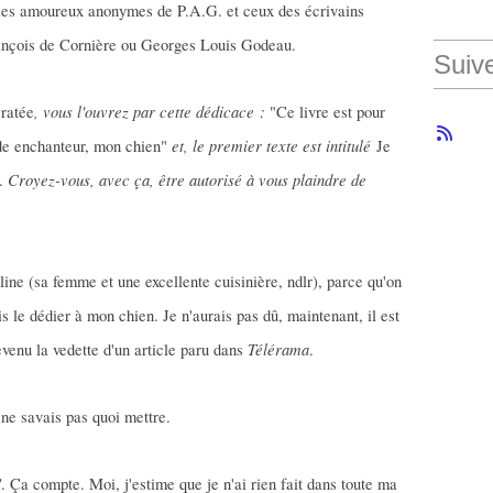
 les amoureux anonymes de P.A.G. et ceux des écrivains
nçois de Cornière ou Georges Louis Godeau.
Suiv
, vous l'ouvrez par cette dédicace :
 ratée
"Ce livre est pour
et, le premier texte est intitulé
ade enchanteur, mon chien"
Je
Croyez-vous, avec ça, être autorisé à vous plaindre de
t.
ine (sa femme et une excellente cuisinière, ndlr), parce qu'on
is le dédier à mon chien. Je n'aurais pas dû, maintenant, il est
Télérama
devenu la vedette d'un article paru dans
.
e ne savais pas quoi mettre.
"
. Ça compte. Moi, j'estime que je n'ai rien fait dans toute ma