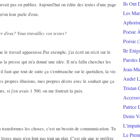
Ils Ont 
vait pas en publier. Aujourd'hui on édite des textes d'une page
Les Mar
u'on leur parle d'eux.
Aphoris
Poésie 
er d'eux? Vous travaillez vos textes?
Poésie
(
Ile Enig
e le travail apparaisse.Par exemple, j'ai écrit un récit sur le
Paroles 
ans la presse qui m'a donné une idée. Il m'a fallu chercher les
Jean-Mi
il faut que tout de suite ça s'embranche sur le quotidien, la vie.
André L
es propres illusions, mes propres désirs avec le souhait que ça
Tristan 
s, si j'en avais 1 500, on me foutrait la paix.
Accesso
Patrice 
Denis V
L'impat
u transformes les choses, c'est un besoin de communication. Tu
Le Prem
livres mais n'en font pas tout un plat. C'est sûr que je préfère