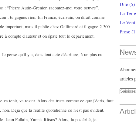
Dire
(5)
se : “Pierre Autin-Grenier, racontez-moi votre oeuvre”.
La Terr
z con : tu gagnes rien. En France, écrivain, on dirait comme
Le Vent
ble important, mais il publie chez Gallimard et il gagne 2 300
Prose
(1
vre à compte d'auteur et on épate tout le département.
News
Je pense qu'il y a, dans tout acte d'écriture, à un plus ou
.
Abonnez-
articles 
 va tenir, va rester. Alors des trucs comme ce que j'écris, faut
 non. Déjà que la réalité quotidienne ce n'est pas évident,
Artic
le, Jean Follain, Yannis Ritsos? Alors, la postérité, je