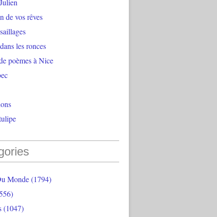
Julien
n de vos rêves
aillages
 dans les ronces
 de poèmes à Nice
bec
ions
ulipe
gories
Du Monde
(1794)
556)
s
(1047)