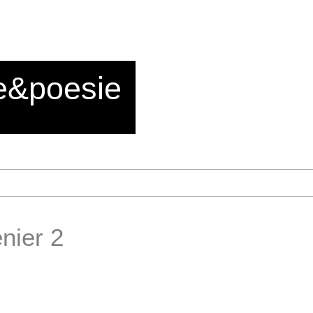
e&poesie
nier 2