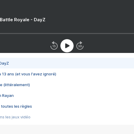
 Battle Royale - DayZ
 DayZ
 a 13 ans (et vous l'avez ignoré)
e (littéralement)
im Rayan
 toutes les règles
s les jeux vidéo
us choquant de Rockstar ? - Le scandale BULLY