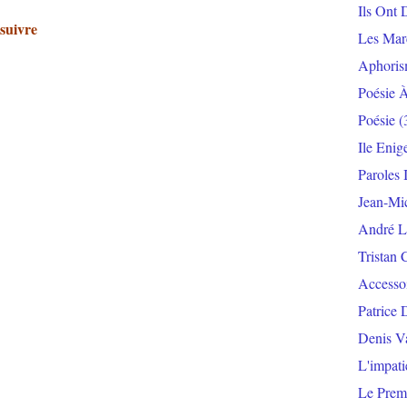
Ils Ont 
 suivre
Les Mar
Aphoris
Poésie 
Poésie
(
Ile Enig
Paroles 
Jean-Mi
André L
Tristan 
Accesso
Patrice 
Denis V
L'impat
Le Prem