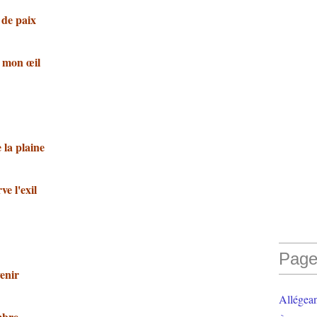
 de paix
s mon œil
 la plaine
ve l'exil
Page
venir
Allégea
mbre