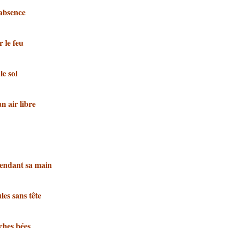
 absence
 le feu
le sol
 air libre
rendant sa main
les sans tête
ches bées