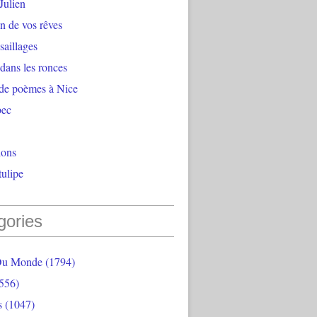
Julien
n de vos rêves
aillages
 dans les ronces
 de poèmes à Nice
bec
ions
ulipe
gories
Du Monde
(1794)
556)
s
(1047)