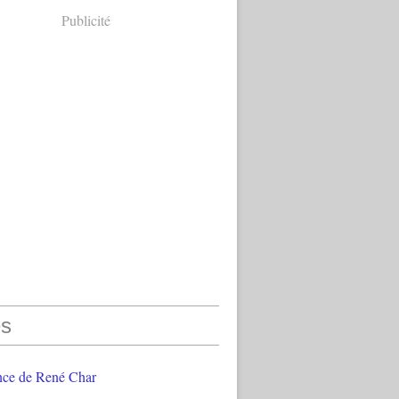
Publicité
s
nce de René Char