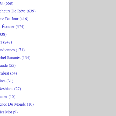
Dit
(668)
cheurs De Rêve
(639)
me Du Jour
(416)
À Écouter
(374)
338)
er
(247)
Indiennes
(171)
chel Sananès
(134)
aude
(55)
Cabral
(54)
ires
(31)
Desbiens
(27)
anier
(15)
ience Du Monde
(10)
ier Mot
(9)