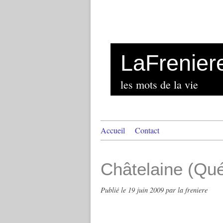
LaFrenier
les mots de la vie
Accueil
Contact
Châtelaine (Qu
Publié le
19 juin 2009
par la freniere