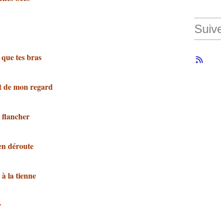
Suiv
 que tes bras
ut de mon regard
e flancher
 en déroute
à la tienne
r