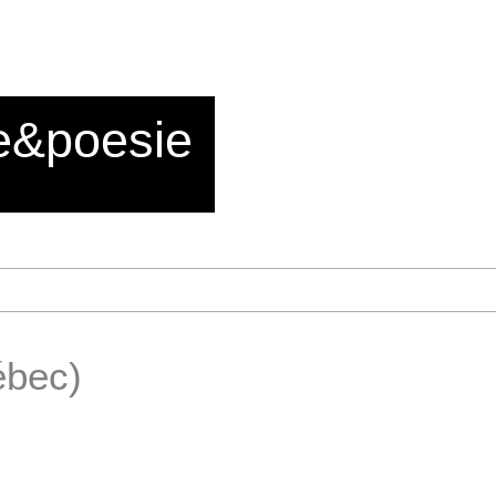
e&poesie
ébec)