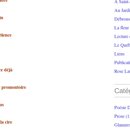
À Saint-
Au Jardi
in
Débrouss
La fleur
tience
Lecture
Le Qué
Liens
Publicat
ce déjà
Rose Lat
ur promontoire
Caté
us
Poésie 
Prose
(1
la cire
Glanure