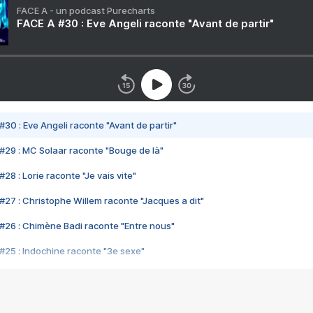
FACE A - un podcast Purecharts
FACE A #30 : Eve Angeli raconte "Avant de partir"
#30 : Eve Angeli raconte "Avant de partir"
#29 : MC Solaar raconte "Bouge de là"
28 : Lorie raconte "Je vais vite"
#27 : Christophe Willem raconte "Jacques a dit"
#26 : Chimène Badi raconte "Entre nous"
#25 : Indochine raconte "3e sexe"
#24 : Zaho raconte "C'est chelou"
#23 : Patrick Bruel raconte "Au café des délices"