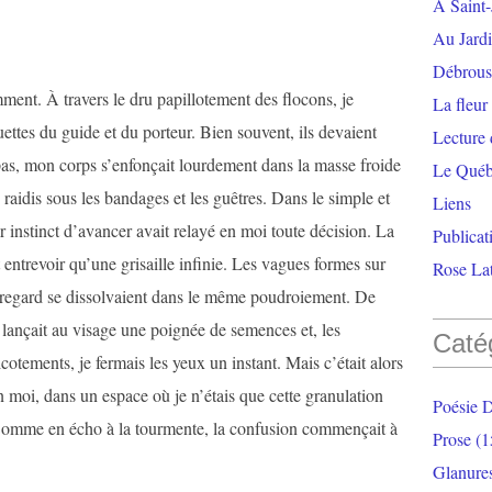
À Saint-
Au Jardi
Débrouss
ment. À travers le dru papillotement des flocons, je
La fleur
uettes du guide et du porteur. Bien souvent, ils devaient
Lecture
pas, mon corps s’enfonçait lourdement dans la masse froide
Le Qué
s raidis sous les bandages et les guêtres. Dans le simple et
Liens
instinct d’avancer avait relayé en moi toute décision. La
Publicat
t entrevoir qu’une grisaille infinie. Les vagues formes sur
Rose Lat
nregard se dissolvaient dans le même poudroiement. De
 lançait au visage une poignée de semences et, les
Caté
cotements, je fermais les yeux un instant. Mais c’était alors
n moi, dans un espace où je n’étais que cette granulation
Poésie 
 Comme en écho à la tourmente, la confusion commençait à
Prose
(1
Glanure