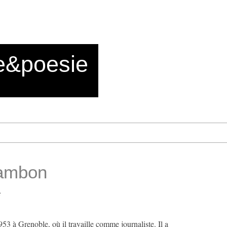
e&poesie
hambon
e
53 à Grenoble, où il travaille comme journaliste. Il a