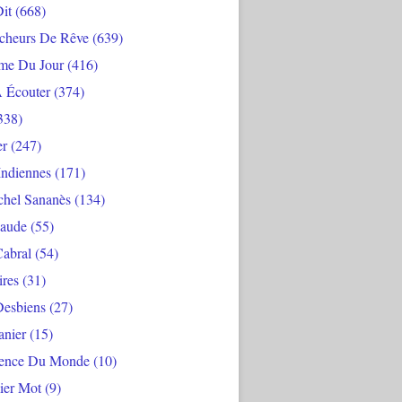
Dit
(668)
cheurs De Rêve
(639)
me Du Jour
(416)
À Écouter
(374)
338)
er
(247)
Indiennes
(171)
chel Sananès
(134)
aude
(55)
Cabral
(54)
ires
(31)
Desbiens
(27)
anier
(15)
ience Du Monde
(10)
ier Mot
(9)