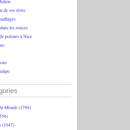
Julien
n de vos rêves
aillages
 dans les ronces
 de poèmes à Nice
bec
ions
ulipe
gories
Du Monde
(1794)
556)
s
(1047)