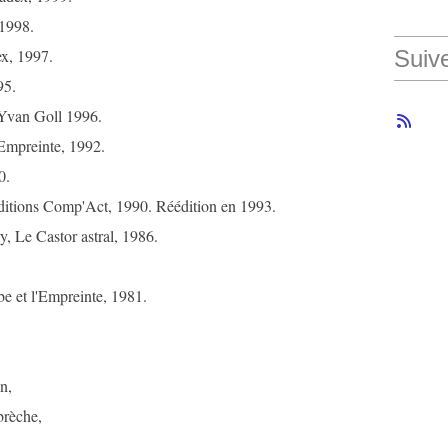
 1998.
ex, 1997.
Suiv
95.
 Yvan Goll 1996.
'Empreinte, 1992.
0.
ditions Comp'Act, 1990. Réédition en 1993.
y, Le Castor astral, 1986.
be et l'Empreinte, 1981.
n,
brèche,