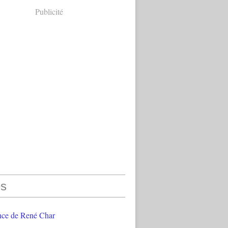
Publicité
s
nce de René Char