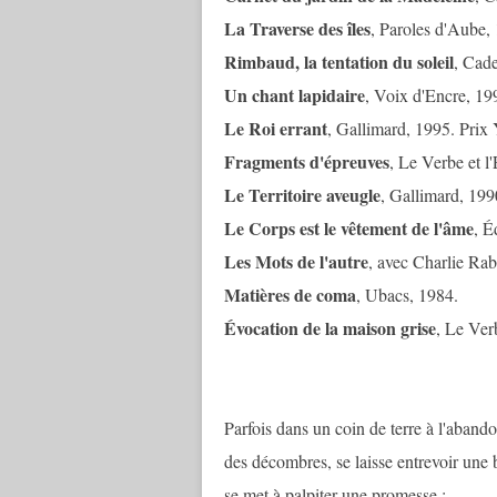
La Traverse
des îles
, Paroles d'Aube,
Rimbaud, la tentation du soleil
, Cad
Un chant lapidaire
, Voix d'Encre, 19
Le Roi errant
, Gallimard, 1995. Prix
Fragments d'épreuves
, Le Verbe et l
Le Territoire aveugle
, Gallimard, 199
Le Corps est le vêtement de l'âme
, É
Les Mots de l'autre
, avec Charlie Rab
Matières de coma
, Ubacs, 1984.
Évocation de la maison grise
, Le Ver
Parfois dans un coin de terre à l'abando
des décombres, se laisse entrevoir une 
se met à palpiter une promesse :