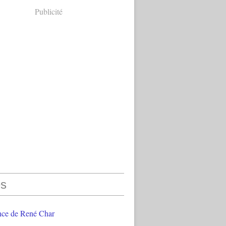
Publicité
s
nce de René Char