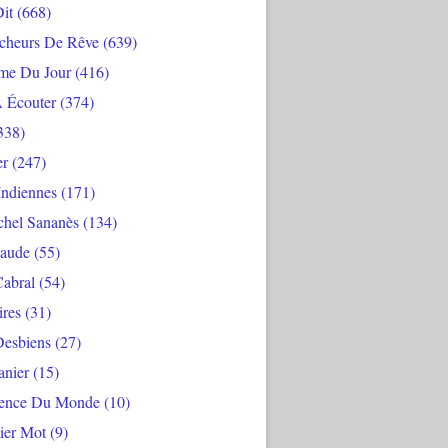
Dit
(668)
cheurs De Rêve
(639)
me Du Jour
(416)
À Écouter
(374)
338)
er
(247)
Indiennes
(171)
chel Sananès
(134)
aude
(55)
Cabral
(54)
ires
(31)
Desbiens
(27)
anier
(15)
ience Du Monde
(10)
ier Mot
(9)