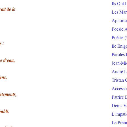
Ils Ont 
ait de la
Les Mar
Aphoris
Poésie 
Poésie
(
g :
Ile Enig
Paroles 
e d’eau,
Jean-Mi
André L
ens,
Tristan 
Accesso
vêtements,
Patrice 
Denis V
ubli,
L'impat
Le Prem