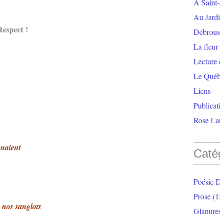
À Saint-
Au Jardi
Respect !
Débrouss
La fleur
Lecture
Le Qué
Liens
Publicat
Rose Lat
enaient
Caté
Poésie 
Prose
(1
 nos sanglots
Glanure