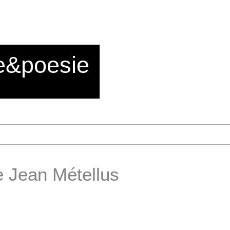
e&poesie
e Jean Métellus