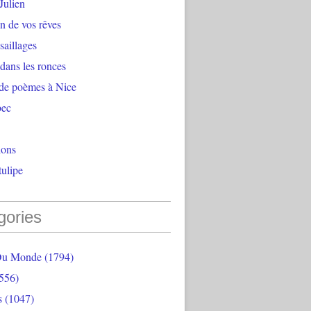
Julien
n de vos rêves
aillages
 dans les ronces
 de poèmes à Nice
bec
ions
ulipe
gories
Du Monde
(1794)
556)
s
(1047)