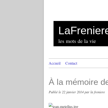
LaFrenier
les mots de la vie
Accueil
Contact
À la mémoire d
Publié le
22 janvier 2014
par la freniere