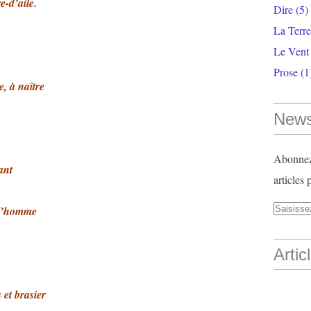
e-d’aile.
Dire
(5)
La Terr
Le Vent
Prose
(1
, à naître
News
Abonnez-
ant
articles 
e l’homme
Artic
 et brasier