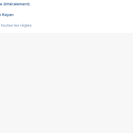
e (littéralement)
im Rayan
 toutes les règles
s les jeux vidéo
us choquant de Rockstar ? - Le scandale BULLY
e plus moche de Steam
du RÊVE tourne au CAUCHEMAR
pendant 8 heures
it… à tort
umiliés par un jeu vidéo
ire - Final Fantasy 8
ti un empire - Age of Empires
story DOFUS