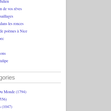
Julien
n de vos rêves
aillages
 dans les ronces
 de poèmes à Nice
bec
ions
ulipe
gories
Du Monde
(1794)
556)
s
(1047)