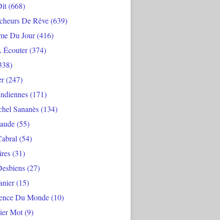
Dit
(668)
cheurs De Rêve
(639)
me Du Jour
(416)
À Écouter
(374)
338)
er
(247)
Indiennes
(171)
chel Sananès
(134)
aude
(55)
Cabral
(54)
ires
(31)
Desbiens
(27)
anier
(15)
ience Du Monde
(10)
ier Mot
(9)