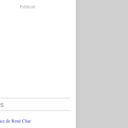
Publicité
s
nce de René Char