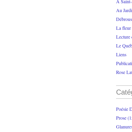
À Saint-
Au Jardi
Débrouss
La fleur
Lecture
Le Qué
Liens
Publicat
Rose Lat
Caté
Poésie 
Prose
(1
Glanure