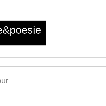
e&poesie
our