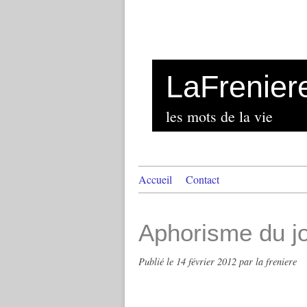
LaFrenier
les mots de la vie
Accueil
Contact
Aphorisme du j
Publié le
14 février 2012
par la freniere