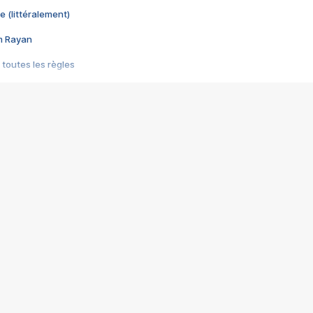
e (littéralement)
im Rayan
 toutes les règles
s les jeux vidéo
us choquant de Rockstar ? - Le scandale BULLY
e plus moche de Steam
du RÊVE tourne au CAUCHEMAR
pendant 8 heures
it… à tort
umiliés par un jeu vidéo
ire - Final Fantasy 8
ti un empire - Age of Empires