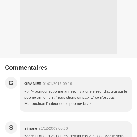
Commentaires
G
GRANIER
01/01/2013 09:19
<br /> bonjour et bonne année, il y a une erreur d'auteur sur le
poême arménien : "nous étions en paix...." ce n'est pas
Manouchian l'auteur de ce poême<br />
S
simone
21/12/2009 00:36
<br /> Et quand vous fuirez devant vos vents fous<br /> Vous