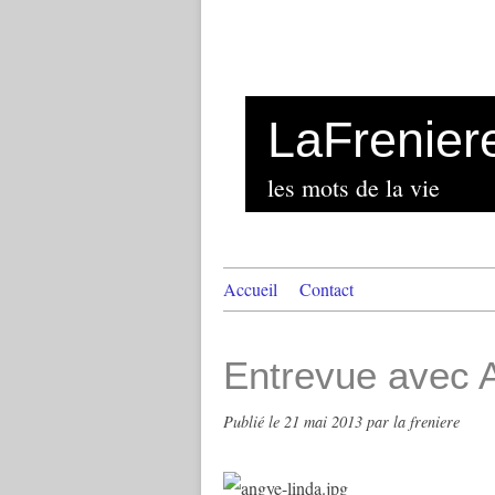
LaFrenier
les mots de la vie
Accueil
Contact
Entrevue avec
Publié le
21 mai 2013
par la freniere