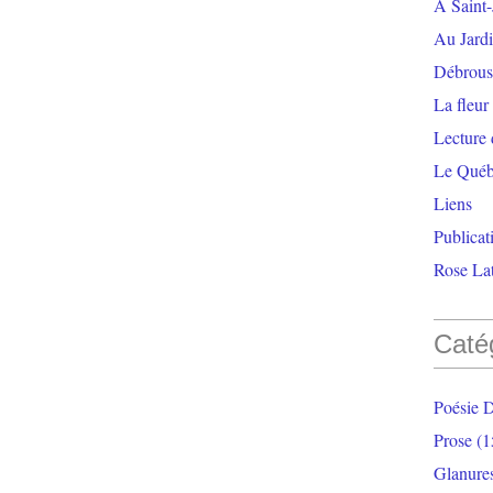
À Saint-
Au Jardi
Débrouss
La fleur
Lecture
Le Qué
Liens
Publicat
Rose Lat
Caté
Poésie 
Prose
(1
Glanure