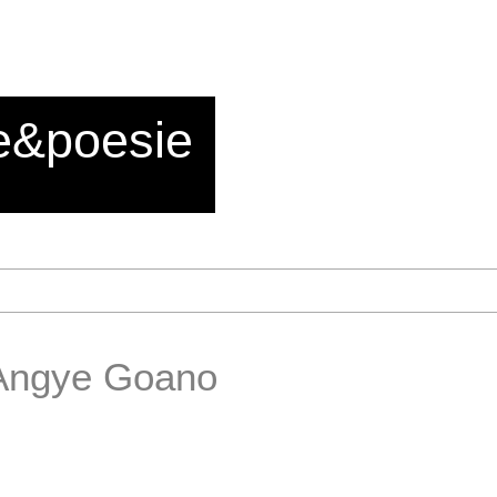
e&poesie
 Angye Goano