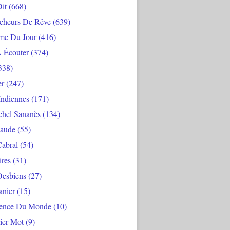
Dit
(668)
cheurs De Rêve
(639)
me Du Jour
(416)
À Écouter
(374)
338)
er
(247)
Indiennes
(171)
chel Sananès
(134)
aude
(55)
Cabral
(54)
ires
(31)
Desbiens
(27)
anier
(15)
ience Du Monde
(10)
ier Mot
(9)