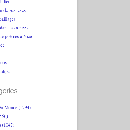
Julien
n de vos rêves
aillages
 dans les ronces
 de poèmes à Nice
bec
ions
ulipe
gories
Du Monde
(1794)
556)
s
(1047)