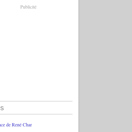
Publicité
s
nce de René Char