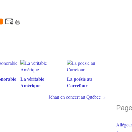
0
onorable
La véritable
La poésie au
Amérique
Carrefour
Jéhan en concert au Québec
Page
Allégea