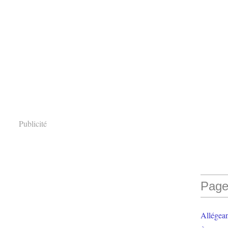
Publicité
Page
Allégea