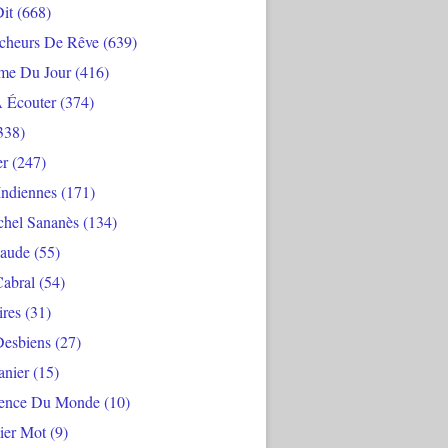
Dit
(668)
cheurs De Rêve
(639)
me Du Jour
(416)
À Écouter
(374)
338)
er
(247)
Indiennes
(171)
chel Sananès
(134)
aude
(55)
Cabral
(54)
ires
(31)
Desbiens
(27)
anier
(15)
ience Du Monde
(10)
ier Mot
(9)