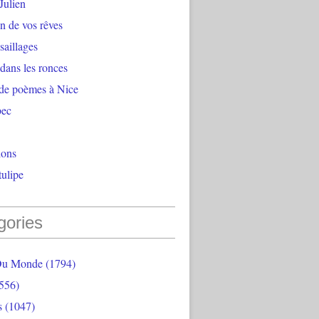
Julien
n de vos rêves
aillages
 dans les ronces
 de poèmes à Nice
bec
ions
ulipe
gories
Du Monde
(1794)
556)
s
(1047)