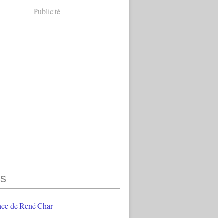
Publicité
s
nce de René Char