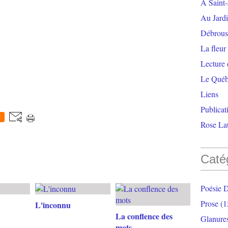
À Saint-
Au Jardi
Débrouss
La fleur
Lecture
Le Qué
Liens
Publicat
0
Rose Lat
Caté
Poésie 
Prose
(1
L'inconnu
La conflence des
Glanure
mots