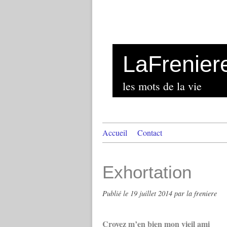
LaFrenier
les mots de la vie
Accueil
Contact
Exhortation
Publié le
19 juillet 2014
par la freniere
Croyez m’en bien mon vieil ami