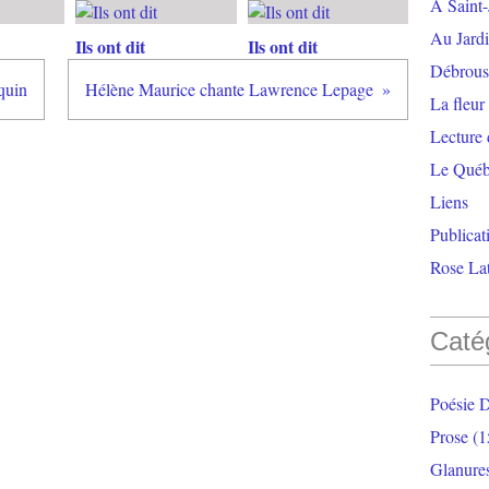
À Saint-
Au Jardi
Ils ont dit
Ils ont dit
Débrouss
quin
Hélène Maurice chante Lawrence Lepage
La fleur
Lecture
Le Qué
Liens
Publicat
Rose Lat
Caté
Poésie 
Prose
(1
Glanure