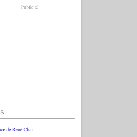
Publicité
s
nce de René Char