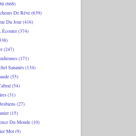
Dit
(668)
cheurs De Rêve
(639)
me Du Jour
(416)
À Écouter
(374)
338)
er
(247)
Indiennes
(171)
chel Sananès
(134)
aude
(55)
Cabral
(54)
ires
(31)
Desbiens
(27)
anier
(15)
ience Du Monde
(10)
ier Mot
(9)