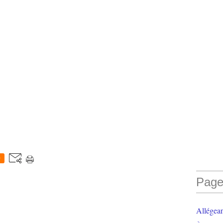
0
Page
Allégea