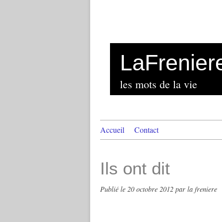
LaFrenier
les mots de la vie
Accueil
Contact
Ils ont dit
Publié le
20 octobre 2012
par la freniere