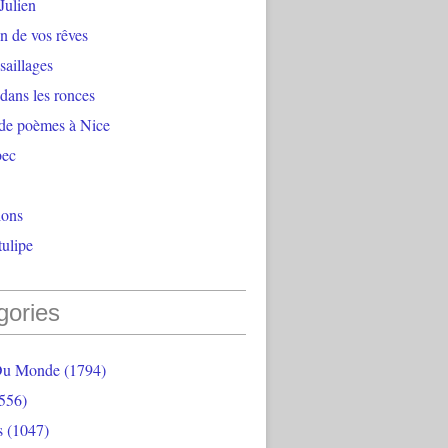
Julien
n de vos rêves
aillages
 dans les ronces
 de poèmes à Nice
bec
ions
ulipe
gories
Du Monde
(1794)
556)
s
(1047)