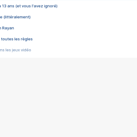
 a 13 ans (et vous l'avez ignoré)
e (littéralement)
im Rayan
 toutes les règles
s les jeux vidéo
us choquant de Rockstar ? - Le scandale BULLY
e plus moche de Steam
du RÊVE tourne au CAUCHEMAR
pendant 8 heures
it… à tort
umiliés par un jeu vidéo
ire - Final Fantasy 8