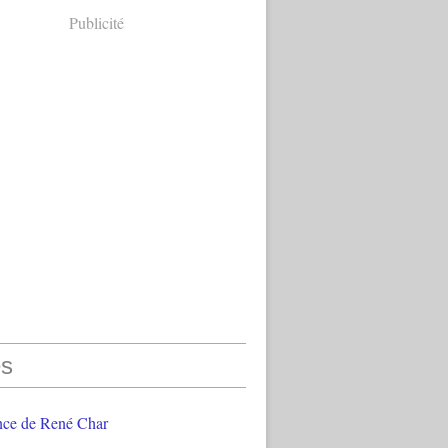
Publicité
s
nce de René Char