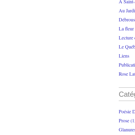
À Saint-
Au Jardi
Débrouss
La fleur
Lecture
Le Qué
Liens
Publicat
Rose Lat
Caté
Poésie 
Prose
(1
Glanure