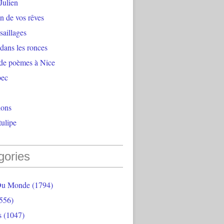
Julien
n de vos rêves
aillages
 dans les ronces
 de poèmes à Nice
bec
ions
ulipe
gories
Du Monde
(1794)
556)
s
(1047)