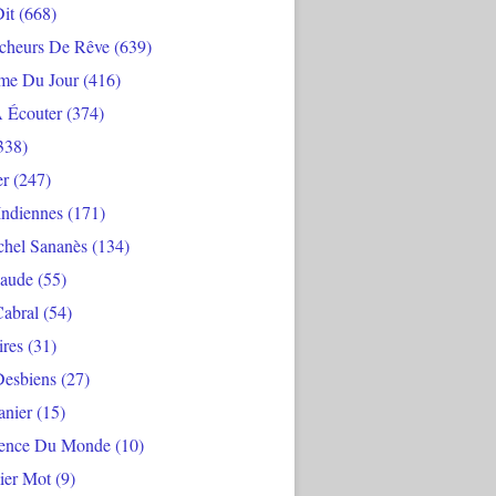
Dit
(668)
cheurs De Rêve
(639)
me Du Jour
(416)
À Écouter
(374)
338)
er
(247)
Indiennes
(171)
chel Sananès
(134)
aude
(55)
Cabral
(54)
ires
(31)
Desbiens
(27)
anier
(15)
ience Du Monde
(10)
ier Mot
(9)