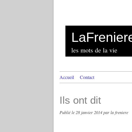
LaFrenier
les mots de la vie
Accueil
Contact
Ils ont dit
Publié le
28 janvier 2014
par la freniere