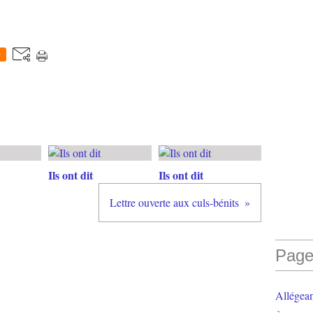
0
Ils ont dit
Ils ont dit
Lettre ouverte aux culs-bénits
Page
Allégea