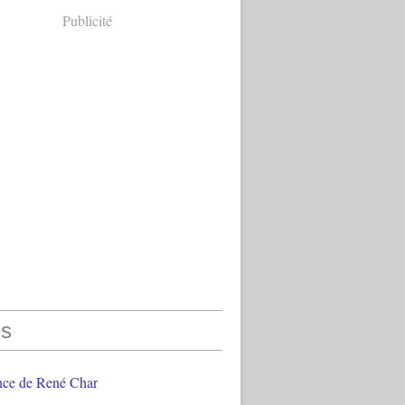
Publicité
s
nce de René Char