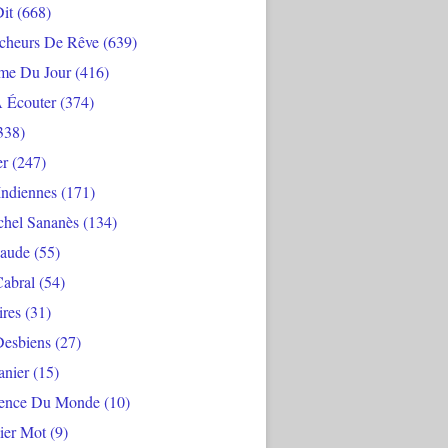
Dit
(668)
cheurs De Rêve
(639)
me Du Jour
(416)
À Écouter
(374)
338)
er
(247)
Indiennes
(171)
chel Sananès
(134)
aude
(55)
Cabral
(54)
ires
(31)
Desbiens
(27)
anier
(15)
ience Du Monde
(10)
ier Mot
(9)