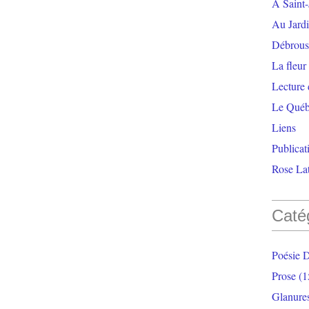
À Saint-
Au Jardi
Débrouss
La fleur
Lecture
Le Qué
Liens
Publicat
Rose Lat
Caté
Poésie 
Prose
(1
Glanure