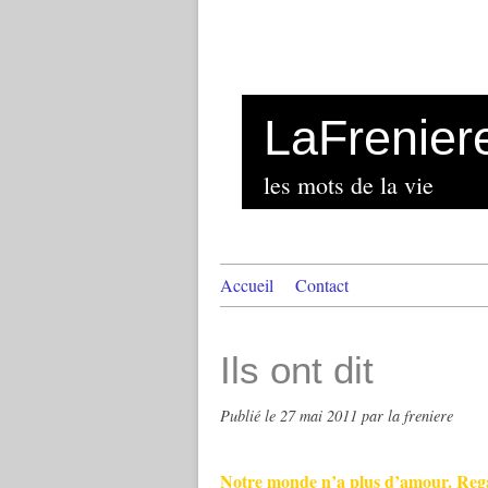
LaFrenier
les mots de la vie
Accueil
Contact
Ils ont dit
Publié le
27 mai 2011
par la freniere
Notre monde n’a plus d’amour. Regard