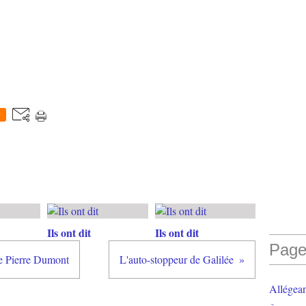
0
Ils ont dit
Ils ont dit
Page
ire Pierre Dumont
L'auto-stoppeur de Galilée
Allégea