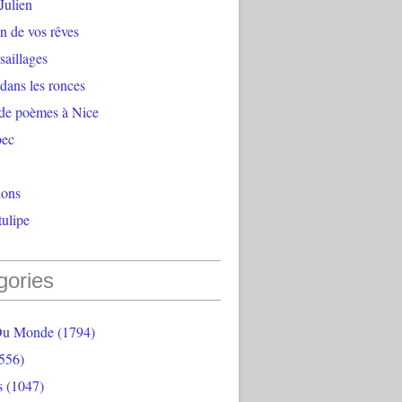
Julien
n de vos rêves
aillages
 dans les ronces
 de poèmes à Nice
bec
ions
ulipe
gories
Du Monde
(1794)
556)
s
(1047)