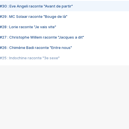
#30 : Eve Angeli raconte "Avant de partir"
#29 : MC Solaar raconte "Bouge de là"
28 : Lorie raconte "Je vais vite"
#27 : Christophe Willem raconte "Jacques a dit"
#26 : Chimène Badi raconte "Entre nous"
#25 : Indochine raconte "3e sexe"
#24 : Zaho raconte "C'est chelou"
#23 : Patrick Bruel raconte "Au café des délices"
#22 : Kyo raconte "Le chemin"
#21 : Nolwenn Leroy raconte "Cassé"
#20 : Patrick Hernandez raconte "Born to be alive"
#19 : Lorie raconte "Près de moi"