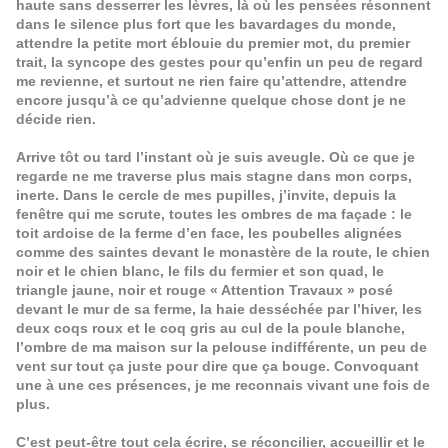
haute sans desserrer les lèvres, là où les pensées résonnent
dans le silence plus fort que les bavardages du monde,
attendre la petite mort éblouie du premier mot, du premier
trait, la syncope des gestes pour qu’enfin un peu de regard
me revienne, et surtout ne rien faire qu’attendre, attendre
encore jusqu’à ce qu’advienne quelque chose dont je ne
décide rien.
Arrive tôt ou tard l’instant où je suis aveugle. Où ce que je
regarde ne me traverse plus mais stagne dans mon corps,
inerte. Dans le cercle de mes pupilles, j’invite, depuis la
fenêtre qui me scrute, toutes les ombres de ma façade : le
toit ardoise de la ferme d’en face, les poubelles alignées
comme des saintes devant le monastère de la route, le chien
noir et le chien blanc, le fils du fermier et son quad, le
triangle jaune, noir et rouge « Attention Travaux » posé
devant le mur de sa ferme, la haie desséchée par l’hiver, les
deux coqs roux et le coq gris au cul de la poule blanche,
l’ombre de ma maison sur la pelouse indifférente, un peu de
vent sur tout ça juste pour dire que ça bouge. Convoquant
une à une ces présences, je me reconnais vivant une fois de
plus.
C’est peut-être tout cela écrire, se réconcilier, accueillir et le