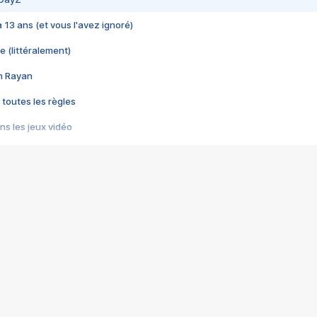
 a 13 ans (et vous l'avez ignoré)
e (littéralement)
im Rayan
 toutes les règles
s les jeux vidéo
us choquant de Rockstar ? - Le scandale BULLY
e plus moche de Steam
du RÊVE tourne au CAUCHEMAR
pendant 8 heures
it… à tort
umiliés par un jeu vidéo
ire - Final Fantasy 8