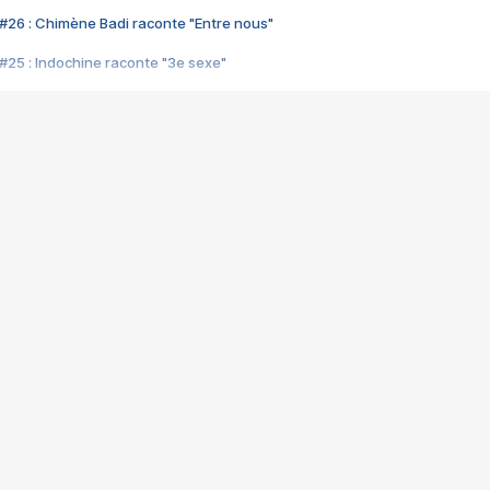
#26 : Chimène Badi raconte "Entre nous"
#25 : Indochine raconte "3e sexe"
#24 : Zaho raconte "C'est chelou"
#23 : Patrick Bruel raconte "Au café des délices"
#22 : Kyo raconte "Le chemin"
#21 : Nolwenn Leroy raconte "Cassé"
#20 : Patrick Hernandez raconte "Born to be alive"
#19 : Lorie raconte "Près de moi"
#18 : Michael Jones raconte "A nos actes manqués" (avec Jean-Jacque
#17 : Khaled raconte "Aïcha"
#16 : Corneille raconte "Parce qu'on vient de loin"
#15 : Indochine raconte "L'aventurier"