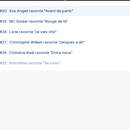
#30 : Eve Angeli raconte "Avant de partir"
#29 : MC Solaar raconte "Bouge de là"
28 : Lorie raconte "Je vais vite"
#27 : Christophe Willem raconte "Jacques a dit"
#26 : Chimène Badi raconte "Entre nous"
#25 : Indochine raconte "3e sexe"
#24 : Zaho raconte "C'est chelou"
#23 : Patrick Bruel raconte "Au café des délices"
#22 : Kyo raconte "Le chemin"
#21 : Nolwenn Leroy raconte "Cassé"
#20 : Patrick Hernandez raconte "Born to be alive"
#19 : Lorie raconte "Près de moi"