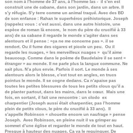
son nom à l’homme de 37 ans, à l’homme las - il s’en est
construit une de cabane, dans son jardin, dans un arbre. Il
s’y réfugie. S’y terre comme un animal traqué. Avec des BD
de son enfance : Rahan le superhéros préhistorique. Joseph
(rappelez vous : c’est aussi, dans une autre histoire, une
espèce de roman là encore, le nom du père du crucifié à 33
ans) de sa cabane il regarde le monde s’agiter dans ses
alentours et il pense : «ça ne me concerne pas ». il se
rendort. Ou il fume des cigares et picole un peu. Ou il
regarde les nuages, « les merveilleux nuages » qu’il aime
beaucoup. Comme dans le poème de Baudelaire il se sent «
étranger » au monde. Il ne parle plus la langue commune. Ne
sait plus. N’a plus envie. Parfois il sort. Le monde à ses
alentours alors le blesse, c’est tout en angles, en trucs
pointus le monde. Il se cogne dedans. Ca n’apaise pas
toutes les petites blessures de tous les petits clous qu’il a
de planter partout, dans les mains, dans le cœur. Mais une
fois, en sortant, il fait une rencontre : un clodo ex
charpentier (Joseph aussi était charpentier, pas l’homme
plein de petits clous, le père du crucifié à 33 ans). Il
s’appelle Robinson « chouette encore un naufrage » pense
Joseph. Avec Robinson, en pleine nuit il va grimper au
sommet d’une église et regarder le monde de tout en haut.
Presque à hauteur des nuages. Ca va le requinquer. De