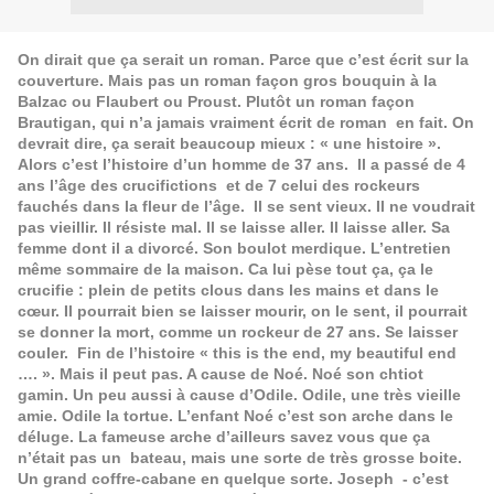
On dirait que ça serait un roman. Parce que c’est écrit sur la
couverture. Mais pas un roman façon gros bouquin à la
Balzac ou Flaubert ou Proust. Plutôt un roman façon
Brautigan, qui n’a jamais vraiment écrit de roman en fait. On
devrait dire, ça serait beaucoup mieux : « une histoire ».
Alors c’est l’histoire d’un homme de 37 ans. Il a passé de 4
ans l’âge des crucifictions et de 7 celui des rockeurs
fauchés dans la fleur de l’âge. Il se sent vieux. Il ne voudrait
pas vieillir. Il résiste mal. Il se laisse aller. Il laisse aller. Sa
femme dont il a divorcé. Son boulot merdique. L’entretien
même sommaire de la maison. Ca lui pèse tout ça, ça le
crucifie : plein de petits clous dans les mains et dans le
cœur. Il pourrait bien se laisser mourir, on le sent, il pourrait
se donner la mort, comme un rockeur de 27 ans. Se laisser
couler. Fin de l’histoire « this is the end, my beautiful end
…. ». Mais il peut pas. A cause de Noé. Noé son chtiot
gamin. Un peu aussi à cause d’Odile. Odile, une très vieille
amie. Odile la tortue. L’enfant Noé c’est son arche dans le
déluge. La fameuse arche d’ailleurs savez vous que ça
n’était pas un bateau, mais une sorte de très grosse boite.
Un grand coffre-cabane en quelque sorte. Joseph - c’est