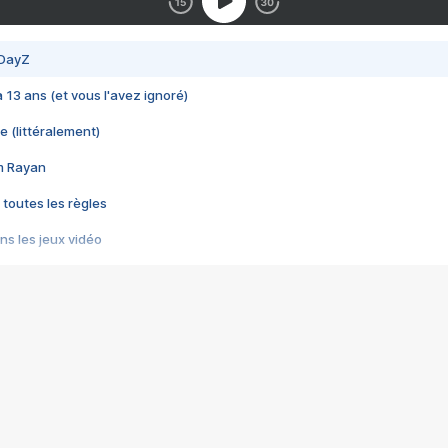
 DayZ
 a 13 ans (et vous l'avez ignoré)
e (littéralement)
im Rayan
 toutes les règles
s les jeux vidéo
us choquant de Rockstar ? - Le scandale BULLY
e plus moche de Steam
du RÊVE tourne au CAUCHEMAR
pendant 8 heures
it… à tort