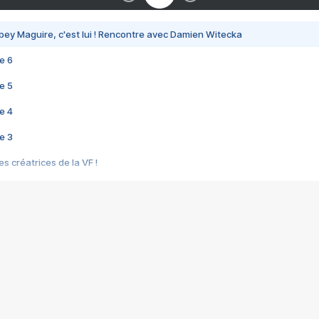
bey Maguire, c'est lui ! Rencontre avec Damien Witecka
e 6
e 5
e 4
e 3
s créatrices de la VF !
e 2
e 1
e Mektoub My Love arrive enfin ! Rencontre avec Shaïn Boumedine et Sal
i : après Toni en famille
elle réalise le bouleversant Dites lui que je l'aime
ais ! Rencontre autour de Vie privée de Rebecca Zlotowski