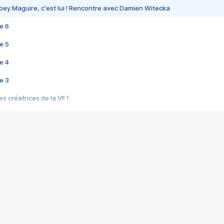
bey Maguire, c'est lui ! Rencontre avec Damien Witecka
e 6
e 5
e 4
e 3
s créatrices de la VF !
e 2
e 1
e Mektoub My Love arrive enfin ! Rencontre avec Shaïn Boumedine et Sal
i : après Toni en famille
elle réalise le bouleversant Dites lui que je l'aime
ais ! Rencontre autour de Vie privée de Rebecca Zlotowski