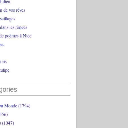
Julien
n de vos rêves
aillages
 dans les ronces
 de poèmes à Nice
bec
ions
ulipe
gories
Du Monde
(1794)
556)
s
(1047)