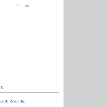
Publicité
s
nce de René Char