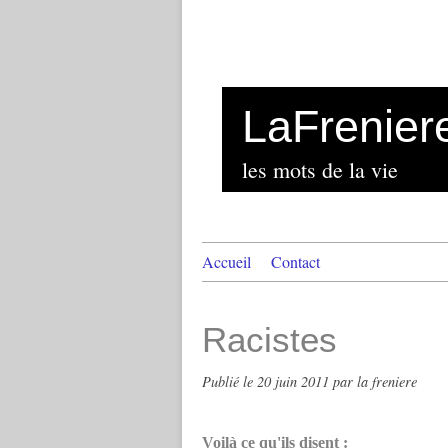
LaFrenier
les mots de la vie
Accueil
Contact
Racistes
Publié le
20 juin 2011
par la freniere
Voilà ce qu'ils disent :