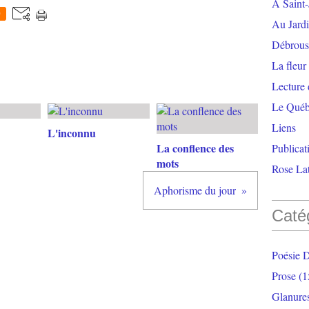
À Saint-
0
Au Jardi
Débrouss
La fleur
Lecture
Le Qué
Liens
L'inconnu
La conflence des
Publicat
mots
Rose Lat
Aphorisme du jour
Caté
Poésie 
Prose
(1
Glanure