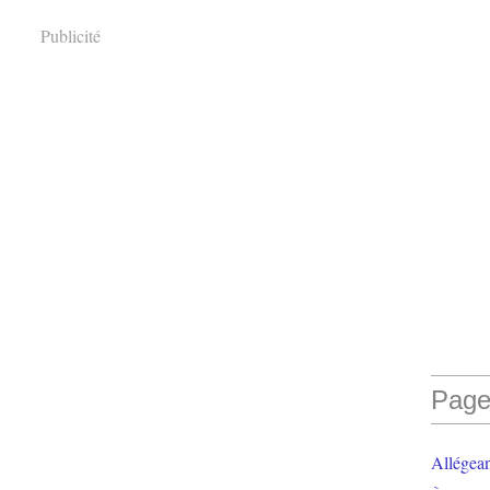
Publicité
Page
Allégea