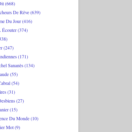
Dit
(668)
cheurs De Rêve
(639)
me Du Jour
(416)
À Écouter
(374)
338)
er
(247)
Indiennes
(171)
chel Sananès
(134)
aude
(55)
Cabral
(54)
ires
(31)
Desbiens
(27)
anier
(15)
ience Du Monde
(10)
ier Mot
(9)