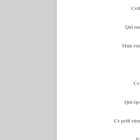
Cett
Qui enc
Mais remp
Ce 
Qui épo
Ce petit rie
Et