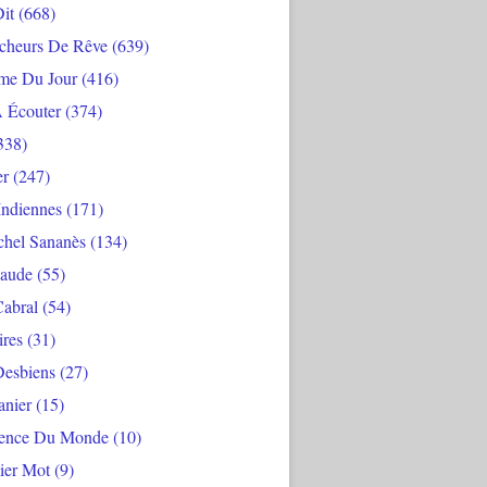
Dit
(668)
cheurs De Rêve
(639)
me Du Jour
(416)
À Écouter
(374)
338)
er
(247)
Indiennes
(171)
chel Sananès
(134)
aude
(55)
Cabral
(54)
ires
(31)
Desbiens
(27)
anier
(15)
ience Du Monde
(10)
ier Mot
(9)