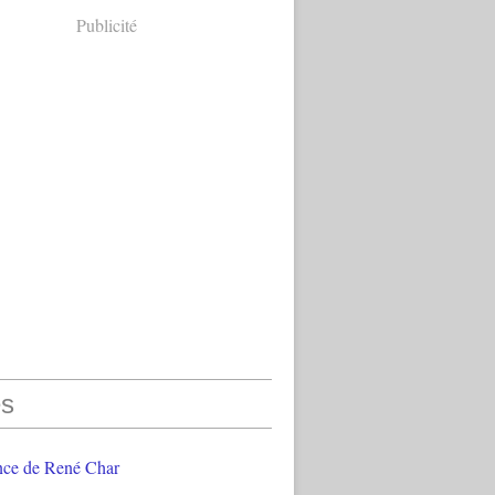
Publicité
s
nce de René Char