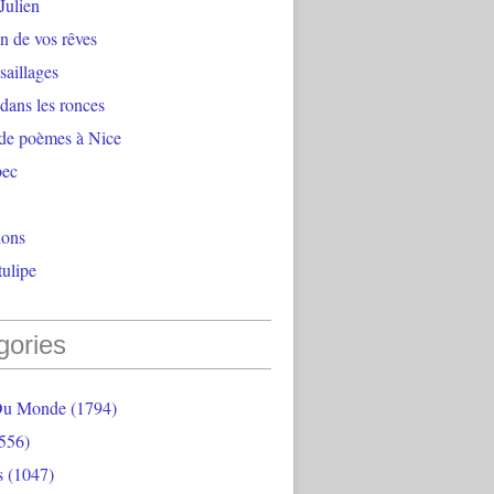
Julien
n de vos rêves
aillages
 dans les ronces
 de poèmes à Nice
bec
ions
ulipe
gories
Du Monde
(1794)
556)
s
(1047)