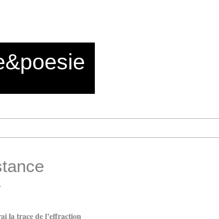
e&poesie
stance
e
ai la trace de l’effraction