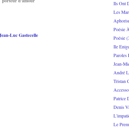
porteur d'amour
Ils Ont 
Les Mar
Aphoris
Poésie 
Jean-Luc Gastecelle
Poésie
(
Ile Enig
Paroles 
Jean-Mi
André L
Tristan 
Accesso
Patrice 
Denis V
L'impat
Le Prem