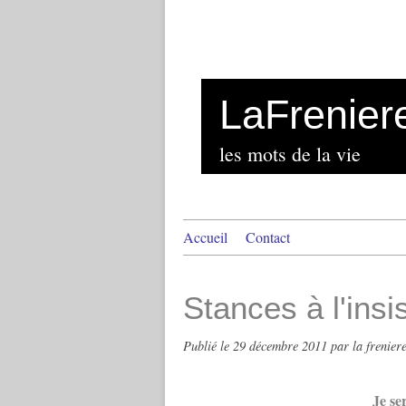
LaFrenier
les mots de la vie
Accueil
Contact
Stances à l'insi
Publié le
29 décembre 2011
par la frenier
Je ser