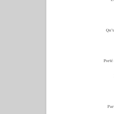
Qu’u
Porté 
Part