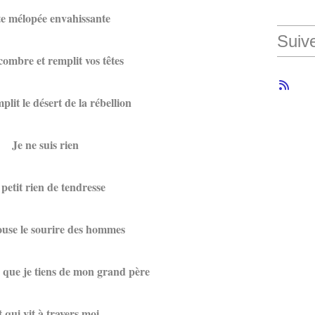
e mélopée envahissante
Suiv
ombre et remplit vos têtes
lit le désert de la rébellion
Je ne suis rien
petit rien de tendresse
use le sourire des hommes
n que je tiens de mon grand père
 qui vit à travers moi