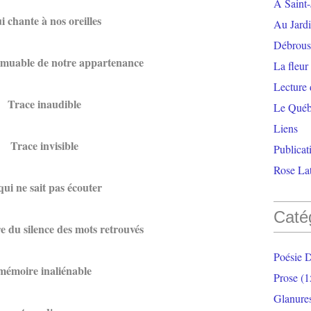
À Saint-
i chante à nos oreilles
Au Jardi
Débrouss
mmuable de notre appartenance
La fleur
Lecture
Trace inaudible
Le Qué
Liens
Trace invisible
Publicat
Rose Lat
qui ne sait pas écouter
Caté
du silence des mots retrouvés
Poésie 
mémoire inaliénable
Prose
(1
Glanure