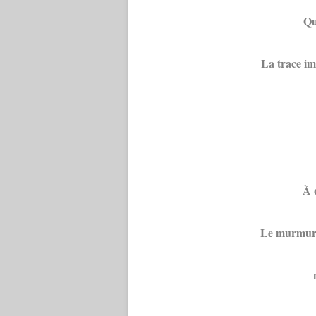
Qu
La trace i
À 
Le murmure 